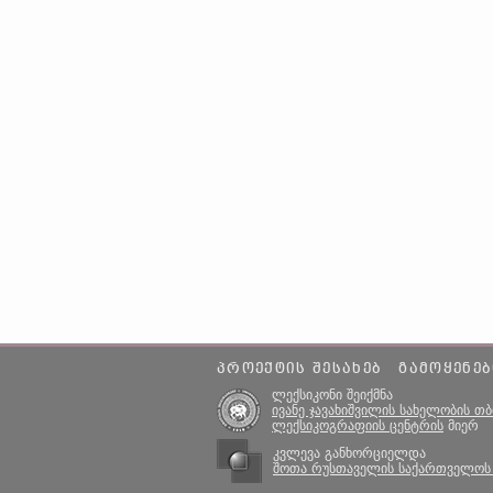
ᲞᲠᲝᲔᲥᲢᲘᲡ ᲨᲔᲡᲐᲮᲔᲑ
ᲒᲐᲛᲝᲧᲔᲜᲔᲑ
ლექსიკონი შეიქმნა
ივანე ჯავახიშვილის სახელობის თ
ლექსიკოგრაფიის ცენტრის
მიერ
კვლევა განხორციელდა
შოთა რუსთაველის საქართველოს