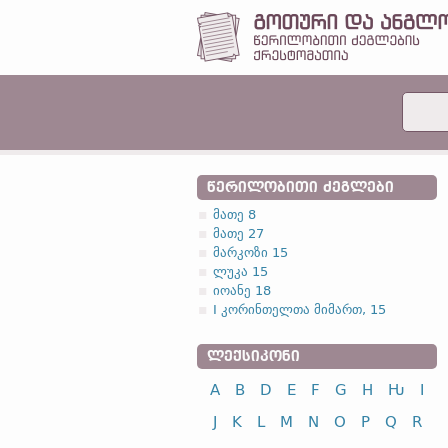
ᲬᲔᲠᲘᲚᲝᲑᲘᲗᲘ ᲫᲔᲒᲚᲔᲑᲘ
მათე 8
მათე 27
მარკოზი 15
ლუკა 15
იოანე 18
I კორინთელთა მიმართ, 15
ᲚᲔᲥᲡᲘᲙᲝᲜᲘ
A
B
D
E
F
G
H
Ƕ
I
J
K
L
M
N
O
P
Q
R