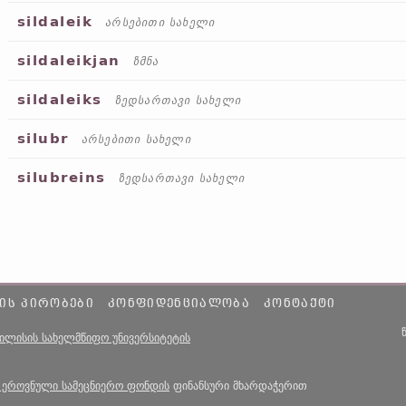
sildaleik
არსებითი სახელი
sildaleikjan
ზმნა
sildaleiks
ზედსართავი სახელი
silubr
არსებითი სახელი
silubreins
ზედსართავი სახელი
ᲘᲡ ᲞᲘᲠᲝᲑᲔᲑᲘ
ᲙᲝᲜᲤᲘᲓᲔᲜᲪᲘᲐᲚᲝᲑᲐ
ᲙᲝᲜᲢᲐᲥᲢᲘ
ბილისის სახელმწიფო უნივერსიტეტის
 ეროვნული სამეცნიერო ფონდის
ფინანსური მხარდაჭერით