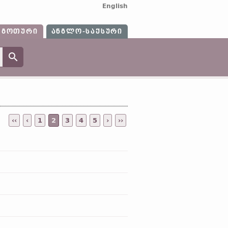
English
ᲒᲝᲗᲣᲠᲘ
ᲐᲜᲒᲚᲝ-ᲡᲐᲥᲡᲣᲠᲘ
‹‹
‹
1
2
3
4
5
›
››