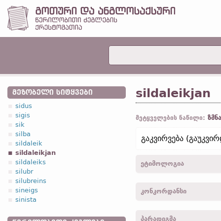
sildaleikjan
ᲛᲔᲖᲝᲑᲔᲚᲘ ᲡᲘᲢᲧᲕᲔᲑᲘ
sidus
sigis
ზმნ
მეტყველების ნაწილი:
sik
silba
გაკვირვება (გაუკვირ
sildaleik
sildaleikjan
sildaleiks
ეტიმოლოგია
silubr
silubreins
[←
sildaleiks
ზედს.
]
sineigs
კონკორდანსი
sinista
sildaleikja -
1
პირ.
,
მხ. რ.
პარადიგმა
sildaleikeiþ -
2
პირ.
,
მრ. 