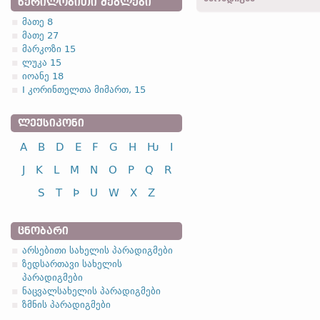
ᲬᲔᲠᲘᲚᲝᲑᲘᲗᲘ ᲫᲔᲒᲚᲔᲑᲘ
მათე 8
მათე 27
1.1.2. (a)
მარკოზი 15
ლუკა 15
იოანე 18
ა
I კორინთელთა მიმართ, 15
ᲚᲔᲥᲡᲘᲙᲝᲜᲘ
სახელობითი
A
B
D
E
F
G
H
Ƕ
I
ნათესაობითი
მიცემითი
J
K
L
M
N
O
P
Q
R
ბრალდებითი
S
T
Þ
U
W
X
Z
[-o-] ფუძიანი არსებითე
რამდენიმე არსებითი სა
ᲪᲜᲝᲑᲐᲠᲘ
(ნიშანი);
fijaþwa
(მტრო
არსებითი სახელის პარადიგმები
ცალკე გამოყოფენ, როგორც
ზედსართავი სახელის
პარადიგმები
ნაცვალსახელის პარადიგმები
ზმნის პარადიგმები