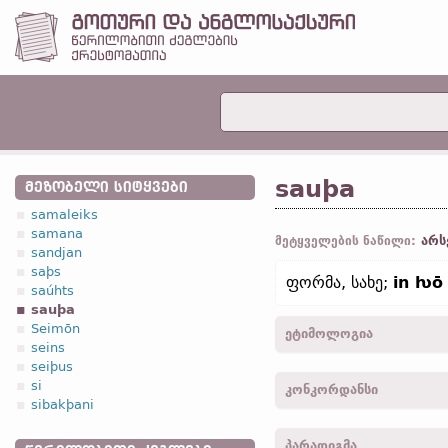
sauþa
ᲛᲔᲖᲝᲑᲔᲚᲘ ᲡᲘᲢᲧᲕᲔᲑᲘ
samaleiks
samana
არს
მეტყველების ნაწილი:
sandjan
saþs
ფორმა, სახე;
in ƕō
saúhts
sauþa
Seimōn
ეტიმოლოგია
seins
seiþus
[
ეტიმოლოგია გაურკვევე
si
კონკორდანსი
sibakþani
sauþo -
მიც.
,
მხ. რ.
-
კორ. 
პარადიგმა