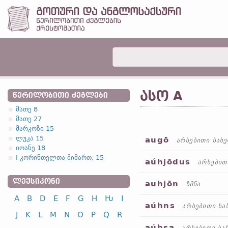
ᲐᲡᲝ A
ᲬᲔᲠᲘᲚᲝᲑᲘᲗᲘ ᲫᲔᲒᲚᲔᲑᲘ
მათე 8
მათე 27
მარკოზი 15
ლუკა 15
augō
არსებითი სახ
იოანე 18
I კორინთელთა მიმართ, 15
aúhjōdus
არსებით
ᲚᲔᲥᲡᲘᲙᲝᲜᲘ
auhjōn
ზმნა
A
B
D
E
F
G
H
Ƕ
I
aúhns
არსებითი სა
J
K
L
M
N
O
P
Q
R
aúhsa