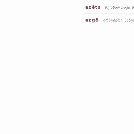
azēts
ზედსართავი 
azgō
არსებითი სახ