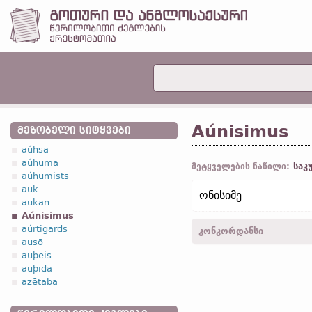
Aúnisimus
ᲛᲔᲖᲝᲑᲔᲚᲘ ᲡᲘᲢᲧᲕᲔᲑᲘ
aúhsa
aúhuma
საკ
მეტყველების ნაწილი:
aúhumists
auk
ონისიმე
aukan
Aúnisimus
aúrtigards
კონკორდანსი
ausō
auþeis
Aunisimau -
მიც.
,
მხ. რ.
-
auþida
azētaba