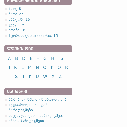
ᲬᲔᲠᲘᲚᲝᲑᲘᲗᲘ ᲫᲔᲒᲚᲔᲑᲘ
მათე 8
მათე 27
მარკოზი 15
ლუკა 15
იოანე 18
I კორინთელთა მიმართ, 15
ᲚᲔᲥᲡᲘᲙᲝᲜᲘ
A
B
D
E
F
G
H
Ƕ
I
J
K
L
M
N
O
P
Q
R
S
T
Þ
U
W
X
Z
ᲪᲜᲝᲑᲐᲠᲘ
არსებითი სახელის პარადიგმები
ზედსართავი სახელის
პარადიგმები
ნაცვალსახელის პარადიგმები
ზმნის პარადიგმები