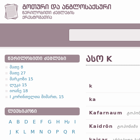
ᲐᲡᲝ K
ᲬᲔᲠᲘᲚᲝᲑᲘᲗᲘ ᲫᲔᲒᲚᲔᲑᲘ
მათე 8
მათე 27
მარკოზი 15
ლუკა 15
k
იოანე 18
I კორინთელთა მიმართ, 15
ka
ᲚᲔᲥᲡᲘᲙᲝᲜᲘ
Kafarnaum
ტოპონ
A
B
D
E
F
G
H
Ƕ
I
Kaidrōn
ტოპონიმი
J
K
L
M
N
O
P
Q
R
kaisar