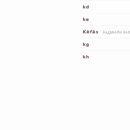
kd
ke
Kēfās
საკუთარი სა
kg
kh