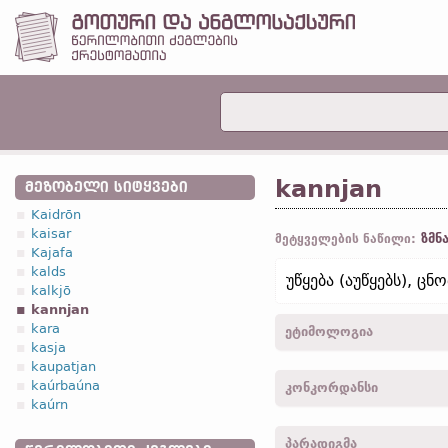
kannjan
ᲛᲔᲖᲝᲑᲔᲚᲘ ᲡᲘᲢᲧᲕᲔᲑᲘ
Kaidrōn
kaisar
ზმნ
მეტყველების ნაწილი:
Kajafa
kalds
უწყება (აუწყებს), ცნო
kalkjō
kannjan
kara
ეტიმოლოგია
kasja
kaupatjan
[←
პროტო-გერმანიკ.
*ka
kaúrbaúna
კონკორდანსი
დიალ.
);
ძვ. ფრიზ.
kenna
kaúrn
ცნობა, აღიარება“;
ჰოლ.
k
kannja -
1
პირ.
,
მხ. რ.
,
აწ
გაცნობიერება“; ir-kennen
პარადიგმა
kanneiþ -
3
პირ.
,
მხ. რ.
,
ა