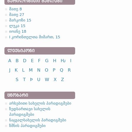
ᲬᲔᲠᲘᲚᲝᲑᲘᲗᲘ ᲫᲔᲒᲚᲔᲑᲘ
მათე 8
მათე 27
მარკოზი 15
ლუკა 15
იოანე 18
I კორინთელთა მიმართ, 15
ᲚᲔᲥᲡᲘᲙᲝᲜᲘ
A
B
D
E
F
G
H
Ƕ
I
J
K
L
M
N
O
P
Q
R
S
T
Þ
U
W
X
Z
ᲪᲜᲝᲑᲐᲠᲘ
არსებითი სახელის პარადიგმები
ზედსართავი სახელის
პარადიგმები
ნაცვალსახელის პარადიგმები
ზმნის პარადიგმები