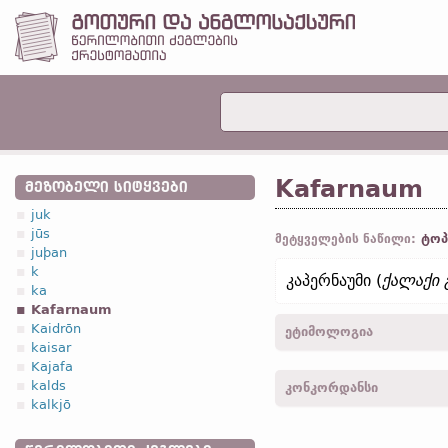
Kafarnaum
ᲛᲔᲖᲝᲑᲔᲚᲘ ᲡᲘᲢᲧᲕᲔᲑᲘ
juk
jūs
ტოპ
მეტყველების ნაწილი:
juþan
k
კაპერნაუმი (
ქალაქი
ka
Kafarnaum
Kaidrōn
ეტიმოლოგია
kaisar
Kajafa
[←
ძვ. ბერძ.
Καφαρναούμ
kalds
კონკორდანსი
kalkjō
Kafarnaum -
მათ.
VIII, 5;
24; VI, 59