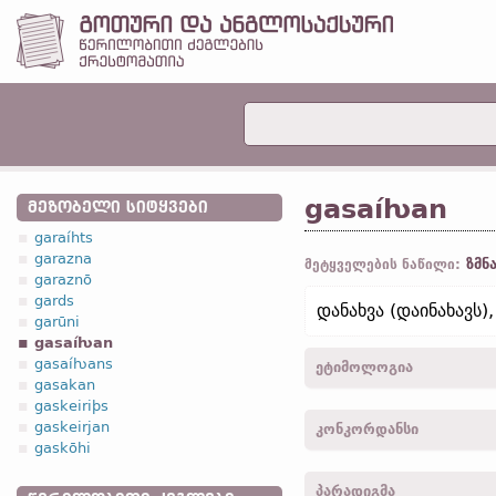
gasaíƕan
ᲛᲔᲖᲝᲑᲔᲚᲘ ᲡᲘᲢᲧᲕᲔᲑᲘ
garaíhts
garazna
ზმნ
მეტყველების ნაწილი:
garaznō
gards
დანახვა (დაინახავს)
garūni
gasaíƕan
gasaíƕans
ეტიმოლოგია
gasakan
gaskeiriþs
[←
ga-
პრეფ.
+
saíƕan
ზმ
gaskeirjan
კონკორდანსი
gaskōhi
gasaiƕa -
1
პირ.
,
მხ. რ.
,
ა
პარადიგმა
gasaiƕis -
2
პირ.
,
მხ. რ.
,