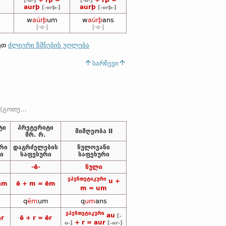
+ rþ =
+ rþ =
[-o-]
[-o-]
aurþ
aurþ
[-orþ-]
[-orþ-]
w
aúrþ
um
w
aúrþ
ans
[-o-]
[-o-]
ლეთ
ძლიერი ზმნების უღლება
სარჩევი
თურსა და
სხვ.
გერმანიკულ ენებში) ეპენთეტიკური ხმოვნის ნაცვლ
ტი
პრეტერიტი
მიმღეობა II
მრ. რ.
რი
დაგრძელების
ნულოვანი
ი
საფეხური
საფეხური
-ē-
ნული
ეპენთეტიკური
u +
am
ē + m = ēm
m = um
q
ēm
um
q
um
ans
ეპენთეტიკური
au
[-
ar
ē + r = ēr
+ r = aur
o-]
[-or-]