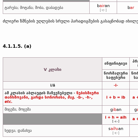
b
air
an
b
ar
ტარება; მოტანა; შობა, დაბადება
[-ɛ-]
ძლიერი ზმნების უღლების სრული პარადიგმების გასაცნობად იხი
4.1.1.5. (a)
პრ
ინფინიტივი
V კლასი
ნორმალური
ნო
საფეხური
ს
i/ă
-i-
ამ კლასის აბლაუტის მაჩვენებელი -
ნებისმიერი
თანხმოვანი, გარდა სონორისა,
მაგ.
-b-, -h-,
i + b = ib
a 
etc.
მიცემა; მოცემა
g
ib
an
g
i + h = aih
a 
[-ɛ-]
s
aíƕ
an
ხედვა; დანახვა
[-ɛ-]