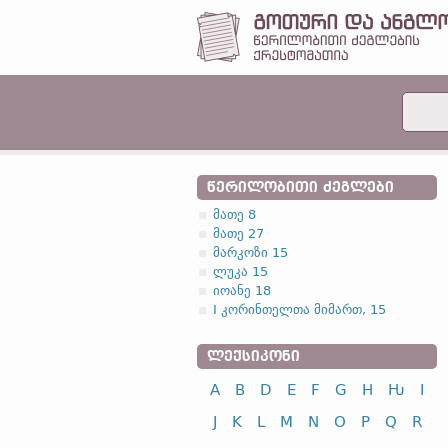
ᲬᲔᲠᲘᲚᲝᲑᲘᲗᲘ ᲫᲔᲒᲚᲔᲑᲘ
მათე 8
მათე 27
მარკოზი 15
ლუკა 15
იოანე 18
I კორინთელთა მიმართ, 15
ᲚᲔᲥᲡᲘᲙᲝᲜᲘ
A
B
D
E
F
G
H
Ƕ
I
J
K
L
M
N
O
P
Q
R