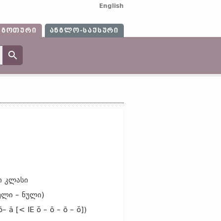
English
ᲒᲝᲗᲣᲠᲘ
ᲐᲜᲒᲚᲝ-ᲡᲐᲥᲡᲣᲠᲘ
ი კლასი
ნული – ნული)
 ă [< IE ŏ – ō – ō – ŏ])