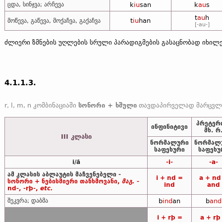
ცდა, სინჯვა; არჩევა
k
iu
san
k
au
s
t
au
h
t
iu
han
მოწევა, გაწევა, მოქაჩვა, გაქაჩვა
[-au-]
ძლიერი ზმნების უღლების სრული პარადიგმების გასაცნობად იხი
4.1.1.3.
r, l, m, n კომბინაციაში
სონორი + ხშული
თავდაპირველად მარცვლის წარმომქმნელი ბგერები იყო, მაგრამ უკვე საერთოგერმანიკულ ეპოქაში r, l, m, n-ს წინ ჩნდებოდა ე.წ. ეპენთეტიკური/ჩართული ხმ
პრეტერ
ინფინიტივი
მხ. რ
III კლასი
ნორმალური
ნორმალ
საფეხური
საფეხუ
i/ă
-i-
-a-
ამ კლასის აბლაუტის მაჩვენებელი -
i + nd =
a + nd
სონორი + ნებისმიერი თანხმოვანი,
მაგ.
-
ind
and
nd-, -rþ-,
etc.
შეკვრა; დაბმა
b
ind
an
b
and
i + rþ =
a + rþ