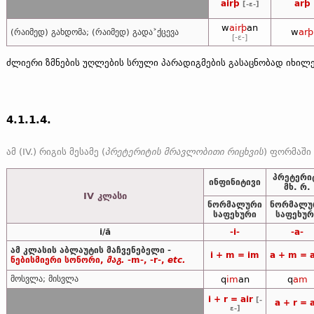
airþ
arþ
[-ɛ-]
w
airþ
an
w
arþ
(რაიმედ) გახდომა; (რაიმედ) გადა˃ქცევა
[-ɛ-]
ძლიერი ზმნების უღლების სრული პარადიგმების გასაცნობად იხი
4.1.1.4.
ამ (IV.) რიგის მესამე (
პრეტერიტის მრავლობითი რიცხვის
) ფორმაში (გო
პრეტერი
ინფინიტივი
მხ. რ.
IV კლასი
ნორმალური
ნორმალუ
საფეხური
საფეხურ
i/ă
-i-
-a-
ამ კლასის აბლაუტის მაჩვენებელი -
i + m = im
a + m = 
ნებისმიერი სონორი,
მაგ.
-m-, -r-,
etc.
მოსვლა; მისვლა
q
im
an
q
am
i + r = air
[-
a + r = 
ɛ-]