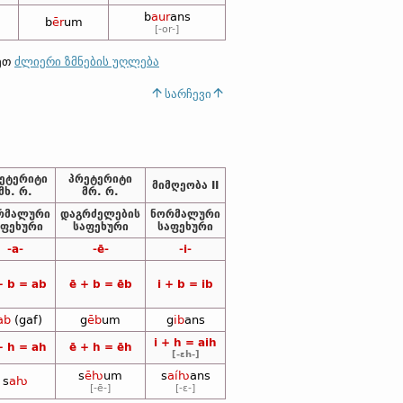
b
aur
ans
b
ēr
um
[-or-]
ლეთ
ძლიერი ზმნების უღლება
სარჩევი
ეტერიტი
პრეტერიტი
მიმღეობა II
მხ. რ.
მრ. რ.
რმალური
დაგრძელების
ნორმალური
აფეხური
საფეხური
საფეხური
-a-
-ē-
-i-
+ b = ab
ē + b = ēb
i + b = ib
ab
(gaf)
g
ēb
um
g
ib
ans
i + h = aih
+ h = ah
ē + h = ēh
[-ɛh-]
s
ēƕ
um
s
aíƕ
ans
s
aƕ
[-ē-]
[-ɛ-]