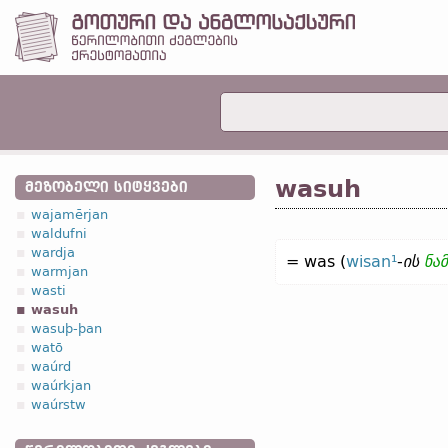
wasuh
ᲛᲔᲖᲝᲑᲔᲚᲘ ᲡᲘᲢᲧᲕᲔᲑᲘ
wajamērjan
waldufni
wardja
= was (
wisan¹
-
ის
ნამ
warmjan
wasti
wasuh
wasuþ-þan
watō
waúrd
waúrkjan
waúrstw