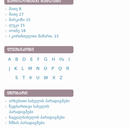
ᲬᲔᲠᲘᲚᲝᲑᲘᲗᲘ ᲫᲔᲒᲚᲔᲑᲘ
მათე 8
მათე 27
მარკოზი 15
ლუკა 15
იოანე 18
I კორინთელთა მიმართ, 15
ᲚᲔᲥᲡᲘᲙᲝᲜᲘ
A
B
D
E
F
G
H
Ƕ
I
J
K
L
M
N
O
P
Q
R
S
T
Þ
U
W
X
Z
ᲪᲜᲝᲑᲐᲠᲘ
არსებითი სახელის პარადიგმები
ზედსართავი სახელის
პარადიგმები
ნაცვალსახელის პარადიგმები
ზმნის პარადიგმები