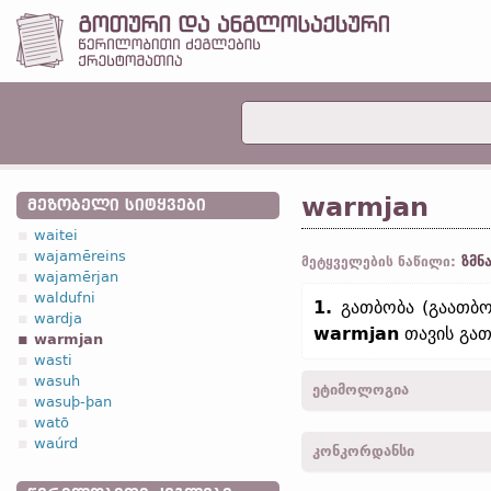
warmjan
ᲛᲔᲖᲝᲑᲔᲚᲘ ᲡᲘᲢᲧᲕᲔᲑᲘ
waitei
wajamēreins
ზმნ
მეტყველების ნაწილი:
wajamērjan
waldufni
1.
გათბობა (გაათბო
wardja
warmjan
თავის გათ
warmjan
wasti
wasuh
ეტიმოლოგია
wasuþ-þan
watō
[←
პროტო-გერმანიკ.
*wa
waúrd
კონკორდანსი
ინგლ.
warm);
ძვ. საქს.
we
verma;
შვედ.
värma]