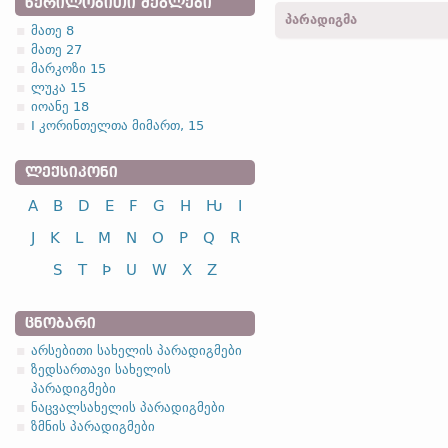
warmeiþ -
3
პირ.
,
მხ. რ.
,
ᲬᲔᲠᲘᲚᲝᲑᲘᲗᲘ ᲫᲔᲒᲚᲔᲑᲘ
პარადიგმა
warmidedun -
3
პირ.
,
მრ. 
მათე 8
warmjands -
მიმღ. I
-
მარკ
მათე 27
მარკოზი 15
4.2.1. (a)
ლუკა 15
იოანე 18
I კორინთელთა მიმართ, 15
I კლასი
ინფინი
გადარჩენა
nasj
ᲚᲔᲥᲡᲘᲙᲝᲜᲘ
ძებნა
sokj
A
B
D
E
F
G
H
Ƕ
I
სუსტი ზმნების უღლების 
J
K
L
M
N
O
P
Q
R
S
T
Þ
U
W
X
Z
ᲪᲜᲝᲑᲐᲠᲘ
არსებითი სახელის პარადიგმები
ზედსართავი სახელის
პარადიგმები
ნაცვალსახელის პარადიგმები
ზმნის პარადიგმები