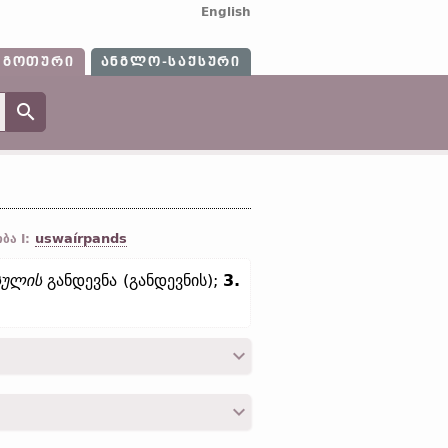
English
ᲒᲝᲗᲣᲠᲘ
ᲐᲜᲒᲚᲝ-ᲡᲐᲥᲡᲣᲠᲘ
uswaírpands
ბა I:
სულის
განდევნა (განდევნის);
3.
n;
ძვ. ზემ.-გერმ.
irwerfan]