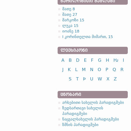
ᲬᲔᲠᲘᲚᲝᲑᲘᲗᲘ ᲫᲔᲒᲚᲔᲑᲘ
მათე 8
მათე 27
მარკოზი 15
ლუკა 15
იოანე 18
I კორინთელთა მიმართ, 15
ᲚᲔᲥᲡᲘᲙᲝᲜᲘ
A
B
D
E
F
G
H
Ƕ
I
J
K
L
M
N
O
P
Q
R
S
T
Þ
U
W
X
Z
ᲪᲜᲝᲑᲐᲠᲘ
არსებითი სახელის პარადიგმები
ზედსართავი სახელის
პარადიგმები
ნაცვალსახელის პარადიგმები
ზმნის პარადიგმები