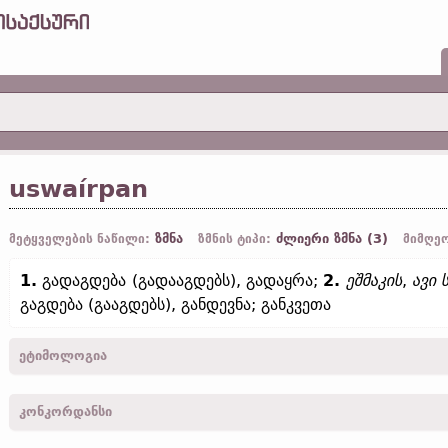
uswaírpan
ზმნა
ძლიერი ზმნა (3)
მეტყველების ნაწილი:
ზმნის ტიპი:
მიმღეო
1.
გადაგდება (გადააგდებს), გადაყრა;
2.
ეშმაკის
,
ავი 
გაგდება (გააგდებს), განდევნა; განკვეთა
ეტიმოლოგია
[←
us-
პრეფ.
+
waírpan
ზმნ.
;
ძვ. ინგლ.
áweorpan;
ძვ. საქს.
awerpa
კონკორდანსი