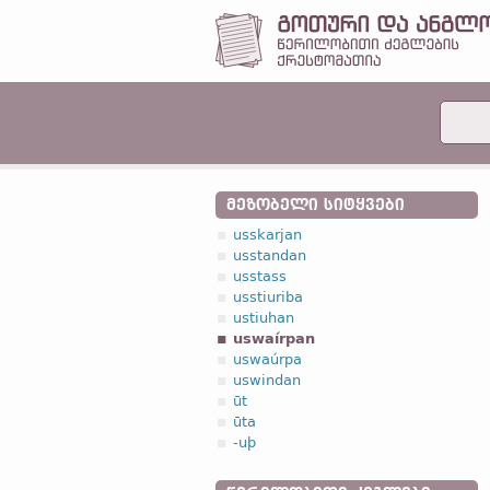
ᲛᲔᲖᲝᲑᲔᲚᲘ ᲡᲘᲢᲧᲕᲔᲑᲘ
usskarjan
usstandan
usstass
usstiuriba
ustiuhan
uswaírpan
uswaúrpa
uswindan
ūt
ūta
-uþ