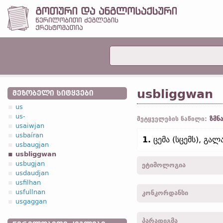
usbliggwan
ᲛᲔᲖᲝᲑᲔᲚᲘ ᲡᲘᲢᲧᲕᲔᲑᲘ
us
us-
ზმნ
მეტყველების ნაწილი:
usaiwjan
usbaíran
1.
ცემა (სცემს), გალ
usbaugjan
usbliggwan
usbugjan
ეტიმოლოგია
usdaudjan
usfilhan
[←
us-
პრეფ.
+ bliggwan
usfullnan
კონკორდანსი
usgaggan
usbluggwun -
3
პირ.
,
მრ. 
პარადიგმა
usblaggw -
3
პირ.
,
მხ. რ.
,