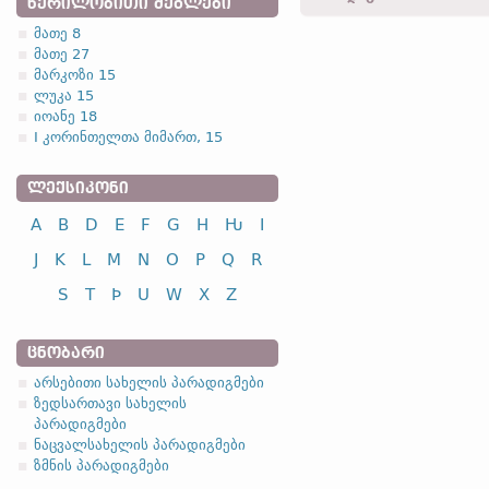
ᲬᲔᲠᲘᲚᲝᲑᲘᲗᲘ ᲫᲔᲒᲚᲔᲑᲘ
usbliggwands -
მიმღ. I
-
მა
მათე 8
usbluggwans -
მიმღ. II
-
კო
მათე 27
4.1.1.3.
მარკოზი 15
ლუკა 15
r, l, m, n კომბინაციაში
სო
იოანე 18
I კორინთელთა მიმართ, 15
III კლას
ᲚᲔᲥᲡᲘᲙᲝᲜᲘ
A
B
D
E
F
G
H
Ƕ
I
i/ă
J
K
L
M
N
O
P
Q
R
ამ კლასის აბლაუტის მაჩ
სონორი + ნებისმიერი თ
S
T
Þ
U
W
X
Z
nd-, -rþ-,
etc.
შეკვრა; დაბმა
ᲪᲜᲝᲑᲐᲠᲘ
არსებითი სახელის პარადიგმები
ზედსართავი სახელის
(რაიმედ) გახდომა; (რაიმე
პარადიგმები
ნაცვალსახელის პარადიგმები
ზმნის პარადიგმები
ძლიერი ზმნების უღლები