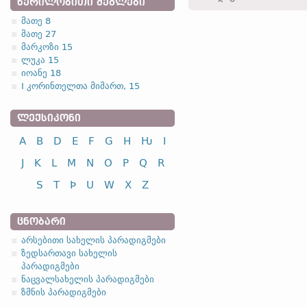
ᲬᲔᲠᲘᲚᲝᲑᲘᲗᲘ ᲫᲔᲒᲚᲔᲑᲘ
მათე 8
მათე 27
4.2.1. (a)
მარკოზი 15
ლუკა 15
I კლასი
ინფინი
იოანე 18
I კორინთელთა მიმართ, 15
გადარჩენა
nasj
ძებნა
sokj
ᲚᲔᲥᲡᲘᲙᲝᲜᲘ
სუსტი ზმნების უღლების 
A
B
D
E
F
G
H
Ƕ
I
J
K
L
M
N
O
P
Q
R
S
T
Þ
U
W
X
Z
ᲪᲜᲝᲑᲐᲠᲘ
არსებითი სახელის პარადიგმები
ზედსართავი სახელის
პარადიგმები
ნაცვალსახელის პარადიგმები
ზმნის პარადიგმები