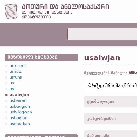
usaiwjan
ᲛᲔᲖᲝᲑᲔᲚᲘ ᲡᲘᲢᲧᲕᲔᲑᲘ
urreisan
urrists
ზმნ
მეტყველების ნაწილი:
urruns
us
მძიმედ
შრომა (შრომო
us-
usaiwjan
usbaíran
ეტიმოლოგია
usbaugjan
usbliggwan
[←
us-
პრეფ.
+ *aiwjan
ზ
usbugjan
კონკორდანსი
usdaudjan
usaiwida -
1
პირ.
,
მხ. რ.
,
პარადიგმა