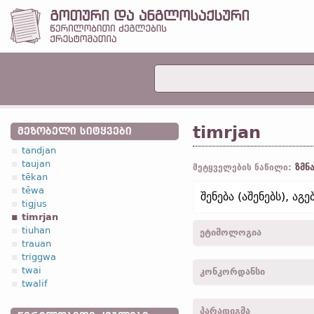
timrjan
ᲛᲔᲖᲝᲑᲔᲚᲘ ᲡᲘᲢᲧᲕᲔᲑᲘ
tandjan
taujan
ზმნ
მეტყველების ნაწილი:
tēkan
tēwa
შენება (აშენებს), აგებ
tigjus
timrjan
tiuhan
ეტიმოლოგია
trauan
triggwa
[←
პროტო-გერმანიკ.
*tem
twai
კონკორდანსი
(
თანამედრ. ინგლ.
timbe
twalif
„შენება, აგება“;
ჰოლ.
ti
timrja -
1
პირ.
,
მხ. რ.
,
აწმ
აგება“ (
თანამედრ.
გერმ.
პარადიგმა
timreiþ -
2
პირ.
,
მრ. რ.
,
აწ