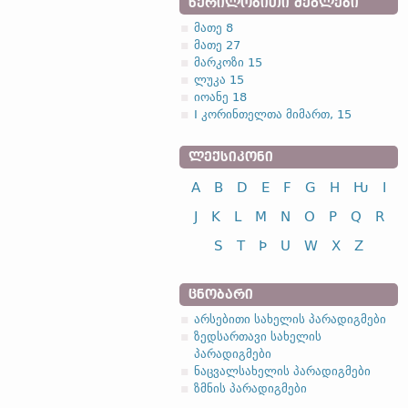
ᲬᲔᲠᲘᲚᲝᲑᲘᲗᲘ ᲫᲔᲒᲚᲔᲑᲘ
მათე 8
მათე 27
მარკოზი 15
ლუკა 15
იოანე 18
I კორინთელთა მიმართ, 15
ᲚᲔᲥᲡᲘᲙᲝᲜᲘ
A
B
D
E
F
G
H
Ƕ
I
J
K
L
M
N
O
P
Q
R
S
T
Þ
U
W
X
Z
ᲪᲜᲝᲑᲐᲠᲘ
არსებითი სახელის პარადიგმები
ზედსართავი სახელის
პარადიგმები
ნაცვალსახელის პარადიგმები
ზმნის პარადიგმები