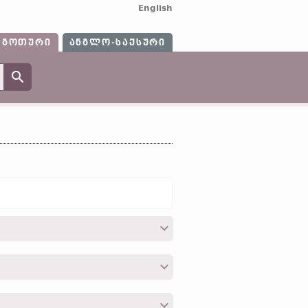
English
ᲒᲝᲗᲣᲠᲘ
ᲐᲜᲒᲚᲝ-ᲡᲐᲥᲡᲣᲠᲘ
kr)]