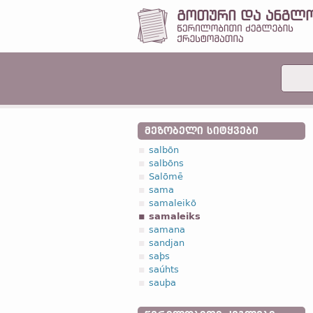
ᲛᲔᲖᲝᲑᲔᲚᲘ ᲡᲘᲢᲧᲕᲔᲑᲘ
salbōn
salbōns
Salōmē
sama
samaleikō
samaleiks
samana
sandjan
saþs
saúhts
sauþa