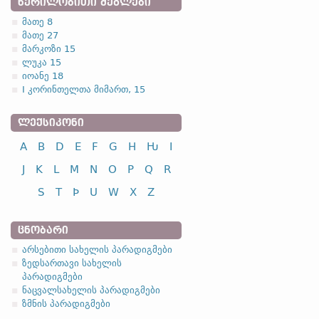
ᲬᲔᲠᲘᲚᲝᲑᲘᲗᲘ ᲫᲔᲒᲚᲔᲑᲘ
მათე 8
მათე 27
მარკოზი 15
ლუკა 15
იოანე 18
I კორინთელთა მიმართ, 15
ᲚᲔᲥᲡᲘᲙᲝᲜᲘ
A
B
D
E
F
G
H
Ƕ
I
J
K
L
M
N
O
P
Q
R
S
T
Þ
U
W
X
Z
ᲪᲜᲝᲑᲐᲠᲘ
არსებითი სახელის პარადიგმები
ზედსართავი სახელის
პარადიგმები
ნაცვალსახელის პარადიგმები
ზმნის პარადიგმები