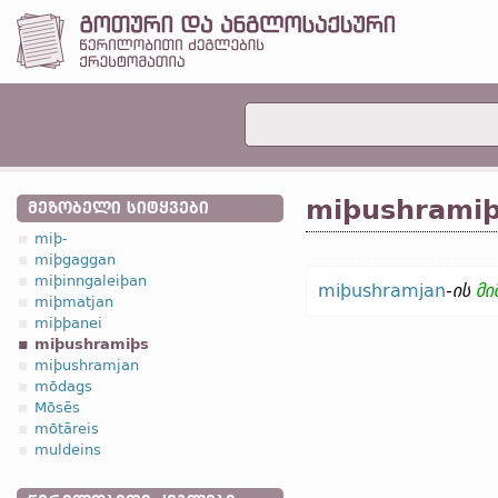
miþushrami
ᲛᲔᲖᲝᲑᲔᲚᲘ ᲡᲘᲢᲧᲕᲔᲑᲘ
miþ-
miþgaggan
miþinngaleiþan
miþushramjan
-
ის
მი
miþmatjan
miþþanei
miþushramiþs
miþushramjan
mōdags
Mōsēs
mōtāreis
muldeins