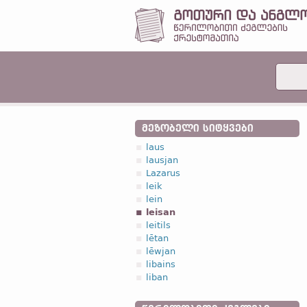
ᲛᲔᲖᲝᲑᲔᲚᲘ ᲡᲘᲢᲧᲕᲔᲑᲘ
laus
lausjan
Lazarus
leik
lein
leisan
leitils
lētan
lēwjan
libains
liban