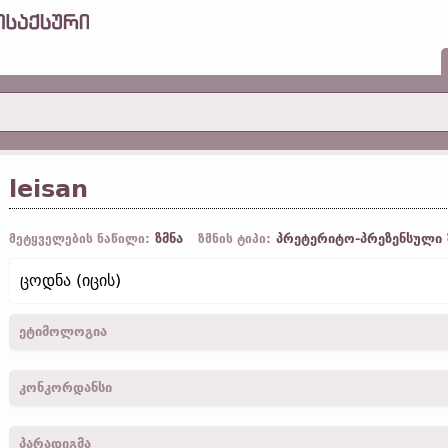
leisan
ზმნა
პრეტერიტო-პრეზენსული 
მეტყველების ნაწილი:
ზმნის ტიპი:
ცოდნა (იცის)
ეტიმოლოგია
[
სავარაუდოდ
←
პროტო-გერმანიკ.
*līsan „სვლა, მგზავრობა;
რისა
კონკორდანსი
lais -
1
პირ.
,
მხ. რ.
,
აწმყ.
,
თხრობ.
-
ფილიპ.
IV, 12
პარადიგმა