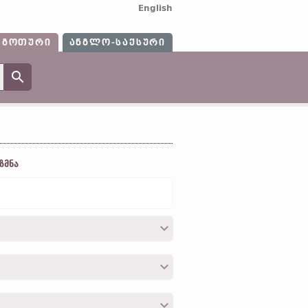
English
ᲒᲝᲗᲣᲠᲘ
ᲐᲜᲒᲚᲝ-ᲡᲐᲥᲡᲣᲠᲘ
ზმნა
მე
გამოვლა, განცდა, გაგება“]