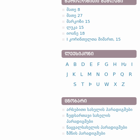
ᲬᲔᲠᲘᲚᲝᲑᲘᲗᲘ ᲫᲔᲒᲚᲔᲑᲘ
მათე 8
მათე 27
მარკოზი 15
ლუკა 15
იოანე 18
I კორინთელთა მიმართ, 15
ᲚᲔᲥᲡᲘᲙᲝᲜᲘ
A
B
D
E
F
G
H
Ƕ
I
J
K
L
M
N
O
P
Q
R
S
T
Þ
U
W
X
Z
ᲪᲜᲝᲑᲐᲠᲘ
არსებითი სახელის პარადიგმები
ზედსართავი სახელის
პარადიგმები
ნაცვალსახელის პარადიგმები
ზმნის პარადიგმები