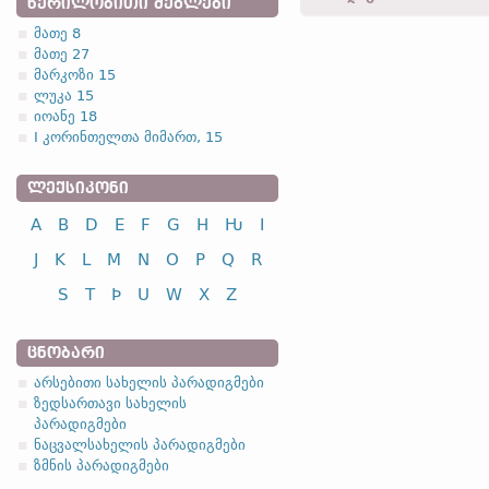
ᲬᲔᲠᲘᲚᲝᲑᲘᲗᲘ ᲫᲔᲒᲚᲔᲑᲘ
hrukida -
3
პირ.
,
მხ. რ.
,
ნა
მათე 8
მათე 27
4.2.1. (a)
მარკოზი 15
ლუკა 15
I კლასი
ინფინი
იოანე 18
I კორინთელთა მიმართ, 15
გადარჩენა
nasj
ძებნა
sokj
ᲚᲔᲥᲡᲘᲙᲝᲜᲘ
სუსტი ზმნების უღლების 
A
B
D
E
F
G
H
Ƕ
I
J
K
L
M
N
O
P
Q
R
S
T
Þ
U
W
X
Z
ᲪᲜᲝᲑᲐᲠᲘ
არსებითი სახელის პარადიგმები
ზედსართავი სახელის
პარადიგმები
ნაცვალსახელის პარადიგმები
ზმნის პარადიგმები