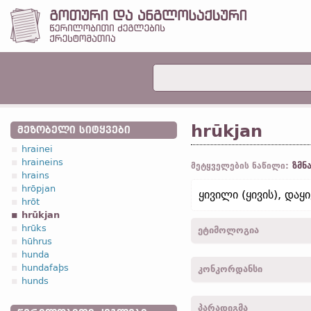
hrūkjan
ᲛᲔᲖᲝᲑᲔᲚᲘ ᲡᲘᲢᲧᲕᲔᲑᲘ
hrainei
hraineins
ზმნ
მეტყველების ნაწილი:
hrains
hrōpjan
ყივილი (ყივის), დაყ
hrōt
hrūkjan
hrūks
ეტიმოლოგია
hūhrus
hunda
[←
hrūks
არსებ.
]
hundafaþs
კონკორდანსი
hunds
hrukeiþ -
3
პირ.
,
მხ. რ.
,
აწ
პარადიგმა
hrukjai -
3
პირ.
,
მხ. რ.
,
აწ