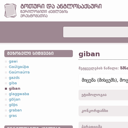
giban
ᲛᲔᲖᲝᲑᲔᲚᲘ ᲡᲘᲢᲧᲕᲔᲑᲘ
gawi
Gaúlgaúþa
ზმნ
მეტყველების ნაწილი:
Gaúmaúrra
gazds
მიცემა (მისცემს), მო
giba
giban
glaggwaba
ეტიმოლოგია
gōljan
gōþs
[←
პროტო-გერმანიკ.
*ge
graban
კონკორდანსი
ieva;
ძვ. საქს.
geban;
ჰო
gras
შვედ.
giva]
giba -
1
პირ.
,
მხ. რ.
,
აწმყ
პარადიგმა
XIV, 27;
კორ. I
, VII, 25;
კო