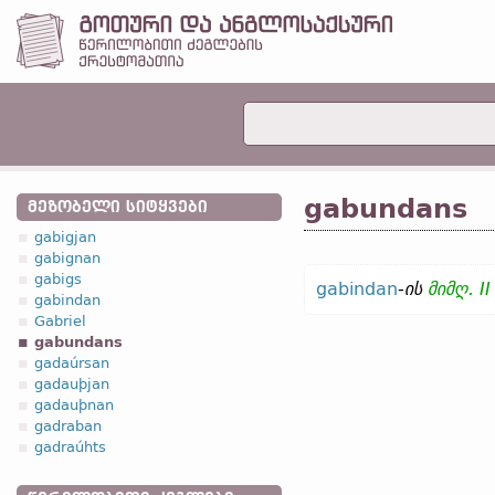
gabundans
ᲛᲔᲖᲝᲑᲔᲚᲘ ᲡᲘᲢᲧᲕᲔᲑᲘ
gabigjan
gabignan
gabigs
gabindan
-
ის
მიმღ. II
gabindan
Gabriel
gabundans
gadaúrsan
gadauþjan
gadauþnan
gadraban
gadraúhts