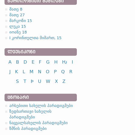
ᲬᲔᲠᲘᲚᲝᲑᲘᲗᲘ ᲫᲔᲒᲚᲔᲑᲘ
მათე 8
მათე 27
მარკოზი 15
ლუკა 15
იოანე 18
I კორინთელთა მიმართ, 15
ᲚᲔᲥᲡᲘᲙᲝᲜᲘ
A
B
D
E
F
G
H
Ƕ
I
J
K
L
M
N
O
P
Q
R
S
T
Þ
U
W
X
Z
ᲪᲜᲝᲑᲐᲠᲘ
არსებითი სახელის პარადიგმები
ზედსართავი სახელის
პარადიგმები
ნაცვალსახელის პარადიგმები
ზმნის პარადიგმები