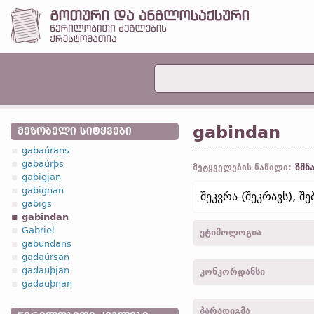
gabindan
ᲛᲔᲖᲝᲑᲔᲚᲘ ᲡᲘᲢᲧᲕᲔᲑᲘ
gabaúrans
gabaúrþs
ზმნ
მეტყველების ნაწილი:
gabigjan
gabignan
შეკვრა (შეკრავს), შე
gabigs
gabindan
Gabriel
ეტიმოლოგია
gabundans
gadaúrsan
[←
ga-
პრეფ.
+
bindan
ზმ
gadauþjan
კონკორდანსი
gadauþnan
gabindiþ -
3
პირ.
,
მხ. რ.
,
ა
პარადიგმა
gaband -
3
პირ.
,
მხ. რ.
,
ნა