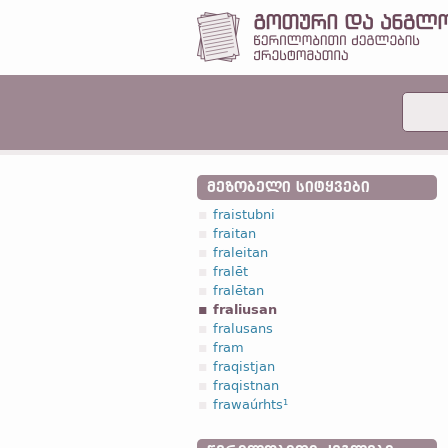
ᲛᲔᲖᲝᲑᲔᲚᲘ ᲡᲘᲢᲧᲕᲔᲑᲘ
fraistubni
fraitan
fraleitan
fralēt
fralētan
fraliusan
fralusans
fram
fraqistjan
fraqistnan
frawaúrhts¹