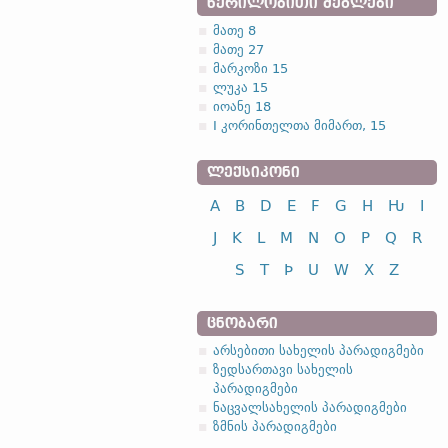
ᲬᲔᲠᲘᲚᲝᲑᲘᲗᲘ ᲫᲔᲒᲚᲔᲑᲘ
მათე 8
მათე 27
მარკოზი 15
ლუკა 15
იოანე 18
I კორინთელთა მიმართ, 15
ᲚᲔᲥᲡᲘᲙᲝᲜᲘ
A
B
D
E
F
G
H
Ƕ
I
J
K
L
M
N
O
P
Q
R
S
T
Þ
U
W
X
Z
ᲪᲜᲝᲑᲐᲠᲘ
არსებითი სახელის პარადიგმები
ზედსართავი სახელის
პარადიგმები
ნაცვალსახელის პარადიგმები
ზმნის პარადიგმები