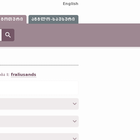
English
ᲒᲝᲗᲣᲠᲘ
ᲐᲜᲒᲚᲝ-ᲡᲐᲥᲡᲣᲠᲘ
fraliusands
ბა I:
გვა“);
ძვ. ინგლ.
forléosan „დაკარგვა;
orn „მიტოვებული“);
ძვ. ფრიზ.
forliāsa
verliezen „დაკარგვა“;
ძვ. ზემ.-გერმ.
ნდო-ევროპ.
*leu-;
შდრ.
ძვ. ბერძ.
λυω