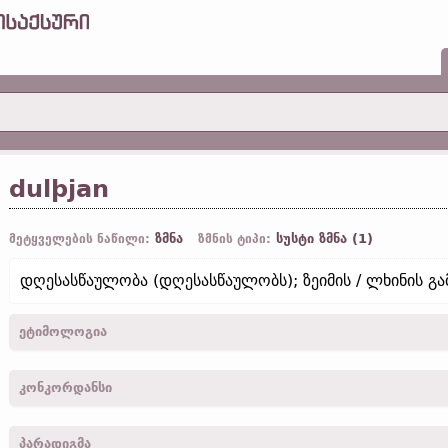
dulþjan
ზმნა
სუსტი ზმნა (1)
მეტყველების ნაწილი:
ზმნის ტიპი:
დღესასწაულობა (დღესასწაულობს); ზეიმის / ლხინის გ
ეტიმოლოგია
[←
dulþs
არსებ.
;
ძვ. ზემ.-გერმ.
tulden „ზეიმობა“]
კონკორდანსი
dulþjam -
1
პირ.
,
მრ. რ.
,
ბრძანებ.
-
კორ. I
, V, 8
პარადიგმა