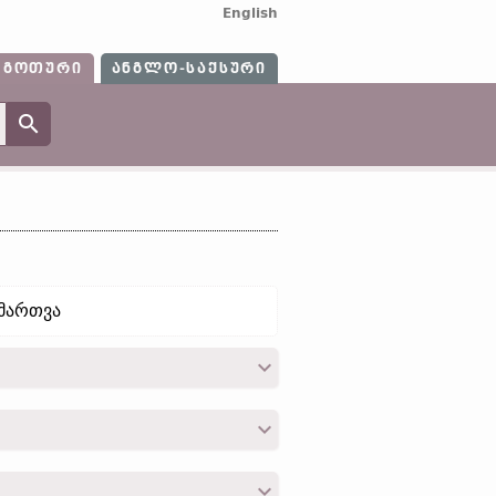
English
ᲒᲝᲗᲣᲠᲘ
ᲐᲜᲒᲚᲝ-ᲡᲐᲥᲡᲣᲠᲘ
ამართვა