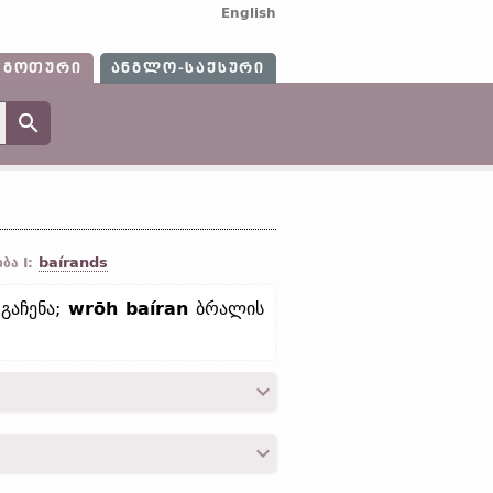
English
ᲒᲝᲗᲣᲠᲘ
ᲐᲜᲒᲚᲝ-ᲡᲐᲥᲡᲣᲠᲘ
baírands
ბა I:
 გაჩენა;
wrōh baíran
ბრალის
ear);
ძვ. ფრიზ.
bera;
ძვ. საქს.
beran;
.
გერმ.
gebären „შობა; გაჩენა“);
ისლ.
რძ.
φέρω;
ლათ.
ferō;
ძვ. ირლ.
beirid;