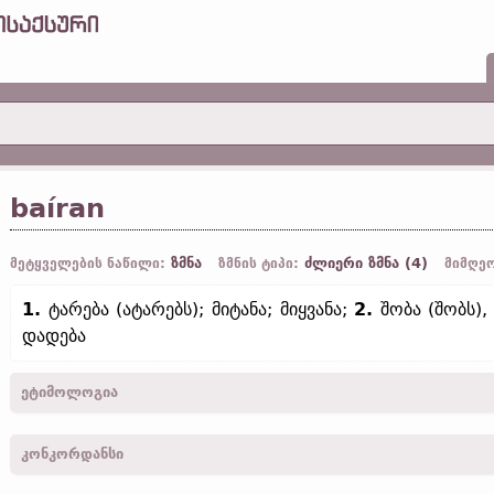
baíran
ზმნა
ძლიერი ზმნა (4)
მეტყველების ნაწილი:
ზმნის ტიპი:
მიმღეო
1.
ტარება (ატარებს); მიტანა; მიყვანა;
2.
შობა (შობს),
დადება
ეტიმოლოგია
[←
პროტო-გერმანიკ.
*beran;
ძვ. ინგლ.
beran (
თანამედრ. ინგლ.
b
კონკორდანსი
ჰოლ.
baren „შობა; გაჩენა“;
ძვ. ზემ.-გერმ.
beran (
შდრ.
თანამედრ
bera ←
ინდო-ევროპ.
*bher-;
სანსკრ.
bhárati;
ავესტ.
baraiti;
ძვ. ბე