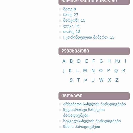
ᲬᲔᲠᲘᲚᲝᲑᲘᲗᲘ ᲫᲔᲒᲚᲔᲑᲘ
მათე 8
მათე 27
მარკოზი 15
ლუკა 15
იოანე 18
I კორინთელთა მიმართ, 15
ᲚᲔᲥᲡᲘᲙᲝᲜᲘ
A
B
D
E
F
G
H
Ƕ
I
J
K
L
M
N
O
P
Q
R
S
T
Þ
U
W
X
Z
ᲪᲜᲝᲑᲐᲠᲘ
არსებითი სახელის პარადიგმები
ზედსართავი სახელის
პარადიგმები
ნაცვალსახელის პარადიგმები
ზმნის პარადიგმები