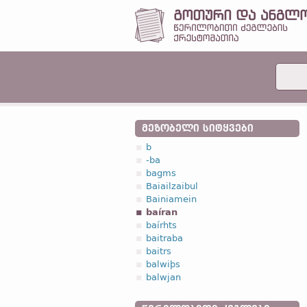
ᲛᲔᲖᲝᲑᲔᲚᲘ ᲡᲘᲢᲧᲕᲔᲑᲘ
b
-ba
bagms
Baiailzaibul
Bainiamein
baíran
baírhts
baitraba
baitrs
balwiþs
balwjan