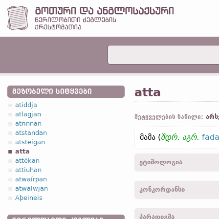
atta
ᲛᲔᲖᲝᲑᲔᲚᲘ ᲡᲘᲢᲧᲕᲔᲑᲘ
atiddja
atlagjan
არს
მეტყველების ნაწილი:
atrinnan
atstandan
მამა (
შდრ.
აგრ.
fada
atsteigan
atta
attēkan
ეტიმოლოგია
attiuhan
atwaírpan
[←
პროტო-გერმანიკ.
*att
atwalwjan
კონკორდანსი
„მამა“ ←
ინდო-ევროპ.
*
Aþeineis
„აღმზრდელი; მამობილი“
atta -
სახელ.
,
წოდ.
,
მხ. რ
პარადიგმა
attins -
ნათ.
,
მხ. რ.
-
მათ.