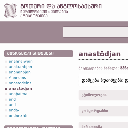
anastōdjan
ᲛᲔᲖᲝᲑᲔᲚᲘ ᲡᲘᲢᲧᲕᲔᲑᲘ
anahnaiwjan
anakumbjan
ზმნ
მეტყველების ნაწილი:
anananþjan
Ananeias
დაწყება (დაიწყებს; დ
anastōdeins
anastōdjan
anaþaíma
ეტიმოლოგია
and
and-
[←
ana-
პრეფ.
+ *stōdja
anda-
კონკორდანსი
stæða
ზმნ.
„დაარსება“]
andanahti
anastodeiþ -
3
პირ.
,
მხ. რ
პარადიგმა
(
ტექსტის დასაწყისი
);
გა