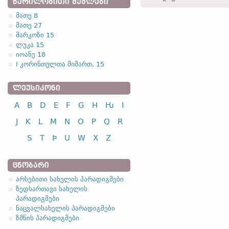
ᲬᲔᲠᲘᲚᲝᲑᲘᲗᲘ ᲫᲔᲒᲚᲔᲑᲘ
დასაწყისი
)
მათე 8
anastodjands -
მიმღ. I
-
გ
მათე 27
4.2.1. (a)
მარკოზი 15
ლუკა 15
I კლასი
ინფინი
იოანე 18
I კორინთელთა მიმართ, 15
გადარჩენა
nasj
ძებნა
sokj
ᲚᲔᲥᲡᲘᲙᲝᲜᲘ
სუსტი ზმნების უღლების 
A
B
D
E
F
G
H
Ƕ
I
J
K
L
M
N
O
P
Q
R
S
T
Þ
U
W
X
Z
ᲪᲜᲝᲑᲐᲠᲘ
არსებითი სახელის პარადიგმები
ზედსართავი სახელის
პარადიგმები
ნაცვალსახელის პარადიგმები
ზმნის პარადიგმები