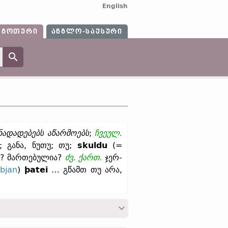
English
ᲒᲝᲗᲣᲠᲘ
ᲐᲜᲒᲚᲝ-ᲡᲐᲥᲡᲣᲠᲘ
ნადადებებს აწარმოებს
;
ჩვეულ.
; განა, ნუთუ; თუ;
skuldu
(=
ა? მართებულია?
ძვ.
ქართ.
ჯერ-
bjan
)
þatei
… გწამთ თუ არა,
ესავება
სანსკრ.
u „და; აგრეთვე“;
ძვ.