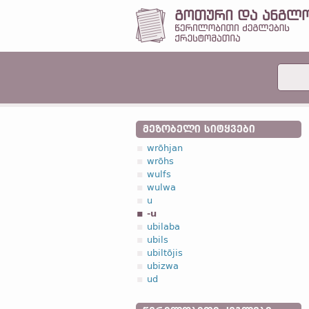
ᲛᲔᲖᲝᲑᲔᲚᲘ ᲡᲘᲢᲧᲕᲔᲑᲘ
wrōhjan
wrōhs
wulfs
wulwa
u
-u
ubilaba
ubils
ubiltōjis
ubizwa
ud