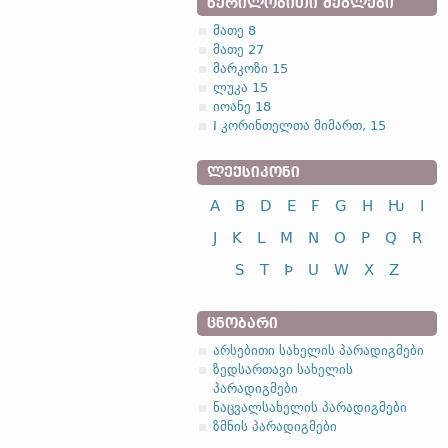
ᲬᲔᲠᲘᲚᲝᲑᲘᲗᲘ ᲫᲔᲒᲚᲔᲑᲘ
მათე 8
მათე 27
მარკოზი 15
ლუკა 15
იოანე 18
I კორინთელთა მიმართ, 15
ᲚᲔᲥᲡᲘᲙᲝᲜᲘ
A
B
D
E
F
G
H
Ƕ
I
J
K
L
M
N
O
P
Q
R
S
T
Þ
U
W
X
Z
ᲪᲜᲝᲑᲐᲠᲘ
არსებითი სახელის პარადიგმები
ზედსართავი სახელის
პარადიგმები
ნაცვალსახელის პარადიგმები
ზმნის პარადიგმები