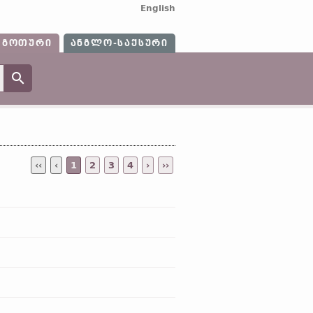
English
ᲒᲝᲗᲣᲠᲘ
ᲐᲜᲒᲚᲝ-ᲡᲐᲥᲡᲣᲠᲘ
‹‹
‹
1
2
3
4
›
››