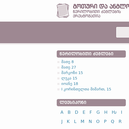
ᲬᲔᲠᲘᲚᲝᲑᲘᲗᲘ ᲫᲔᲒᲚᲔᲑᲘ
მათე 8
მათე 27
მარკოზი 15
ლუკა 15
იოანე 18
I კორინთელთა მიმართ, 15
ᲚᲔᲥᲡᲘᲙᲝᲜᲘ
A
B
D
E
F
G
H
Ƕ
I
J
K
L
M
N
O
P
Q
R