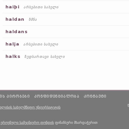
haiþi
არსებითი სახელი
haldan
ზმნა
haldans
halja
არსებითი სახელი
halks
ზედსართავი სახელი
ᲘᲡ ᲞᲘᲠᲝᲑᲔᲑᲘ
ᲙᲝᲜᲤᲘᲓᲔᲜᲪᲘᲐᲚᲝᲑᲐ
ᲙᲝᲜᲢᲐᲥᲢᲘ
ბილისის სახელმწიფო უნივერსიტეტის
 ეროვნული სამეცნიერო ფონდის
ფინანსური მხარდაჭერით