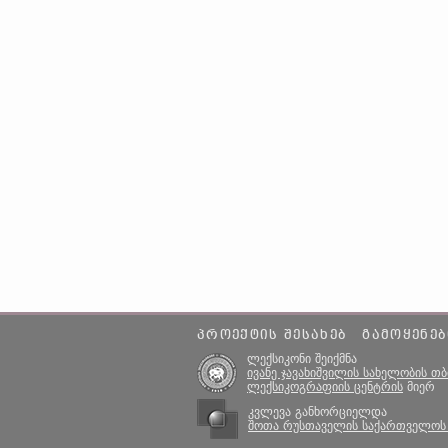
ᲞᲠᲝᲔᲥᲢᲘᲡ ᲨᲔᲡᲐᲮᲔᲑ
ᲒᲐᲛᲝᲧᲔᲜᲔᲑ
ლექსიკონი შეიქმნა
ივანე ჯავახიშვილის სახელობის თ
ლექსიკოგრაფიის ცენტრის
მიერ
კვლევა განხორციელდა
შოთა რუსთაველის საქართველოს