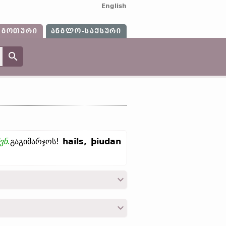
English
ᲒᲝᲗᲣᲠᲘ
ᲐᲜᲒᲚᲝ-ᲡᲐᲥᲡᲣᲠᲘ
ვნ.
გაგიმარჯოს!
hails, þiudan
e
წიგნ.
, whole);
ძვ. ფრიზ.
hēl;
ძვ. საქს.
lo- „მთელი, დაუზიანებელი“;
ძვ. პრუს.
)]