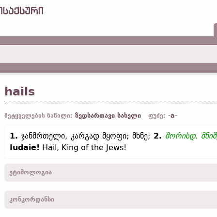
hails
ზედსართავი სახელი
-a-
მეტყველების ნაწილი:
ფუძე:
1.
ჯანმრთელი, კარგად მყოფი; მხნე;
2.
შორისდ.
მნიშ
Iudaie!
Hail, King of the Jews!
ეტიმოლოგია
[←
პროტო-გერმანიკ.
*hailaz;
ძვ. ინგლ.
hál (
თანამედრ. ინგლ.
hal
კონკორდანსი
hēl;
ჰოლ.
heel;
ძვ. ზემ.-გერმ.
heil;
ისლ.
heill ←
ინდო-ევროპ.
*kai
kailūstikan „ჯანმრთელობა“;
ძვ. სლავ.
цѣлъ „მთელი“ (
რუს.
целый