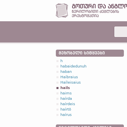
ᲛᲔᲖᲝᲑᲔᲚᲘ ᲡᲘᲢᲧᲕᲔᲑᲘ
h
habaidedunuh
haban
Haíbraius
Haíleisaius
hails
haims
haírda
haírdeis
haírtō
haírus