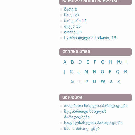
ᲬᲔᲠᲘᲚᲝᲑᲘᲗᲘ ᲫᲔᲒᲚᲔᲑᲘ
მათე 8
მათე 27
მარკოზი 15
ლუკა 15
იოანე 18
I კორინთელთა მიმართ, 15
ᲚᲔᲥᲡᲘᲙᲝᲜᲘ
A
B
D
E
F
G
H
Ƕ
I
J
K
L
M
N
O
P
Q
R
S
T
Þ
U
W
X
Z
ᲪᲜᲝᲑᲐᲠᲘ
არსებითი სახელის პარადიგმები
ზედსართავი სახელის
პარადიგმები
ნაცვალსახელის პარადიგმები
ზმნის პარადიგმები