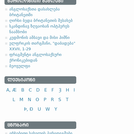
ᲬᲔᲠᲘᲚᲝᲑᲘᲗᲘ ᲫᲔᲒᲚᲔᲑᲘ
4.2.2. - მე-2 კლას
ანგლოსაქსთა დასახლება
ბრიტანეთში
სუსტი ზმნების მეორე კლ
ღირსი ბედა ბრიტანეთის შესახებ
სკანდინავ ზღვაოსან ოჰტჰერეს
II კლასი
ნაამბობი
კედმონის ამბავი და მისი ჰიმნი
ყურება, შეხედვა
ელფრიკის თარგმანი, "დაბადება"
სიყვარული
XXVII, 1-29
ფრაგმენტი ანგლოსაქსური
ქრონიკებიდან
ბეოვულფი
ᲚᲔᲥᲡᲘᲙᲝᲜᲘ
A, Æ
B
C
D
E
F
Ȝ
H
I
L
M
N
O
P
R
S
T
Þ, Ð
U
W
Y
ᲪᲜᲝᲑᲐᲠᲘ
არსებითი სახელის პარადიგმები