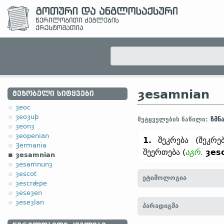
ȝesamnian
ᲛᲔᲖᲝᲑᲔᲚᲘ ᲡᲘᲢᲧᲕᲔᲑᲘ
ȝeoc
ȝeoȝuþ
ზმნ
მეტყველების ნაწილი:
ȝeonȝ
ȝeopenian
1.
შეკრება (შეკრებ
Ȝermania
შეერთება (
აგრ.
ȝes
ȝesamnian
ȝesamnunȝ
ȝescot
ეტიმოლოგია
ȝescrǽpe
ȝeseȝen
[←
ȝe-
პრეფ.
+ samnian
ȝeseȝlan
პარადიგმა
gisamanōn]