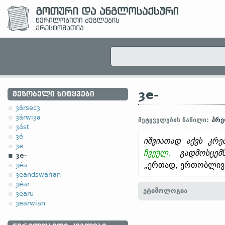
ȝe-
ᲛᲔᲖᲝᲑᲔᲚᲘ ᲡᲘᲢᲧᲕᲔᲑᲘ
ȝársecȝ
ȝárwiȝa
პრე
მეტყველების ნაწილი:
ȝást
ȝé
იშვიათად აქვს კრე
ȝe
ჩვეულ.
გადმოსცემს
ȝe-
„ერთად, ერთობლივ
ȝéa
ȝeandswarian
ȝéar
ეტიმოლოგია
ȝearu
ȝearwian
[
თანამედრ. ინგლ.
A-
,
E-
ძვ. საქს.
gi-;
ჰოლ.
ge-;
ძვ