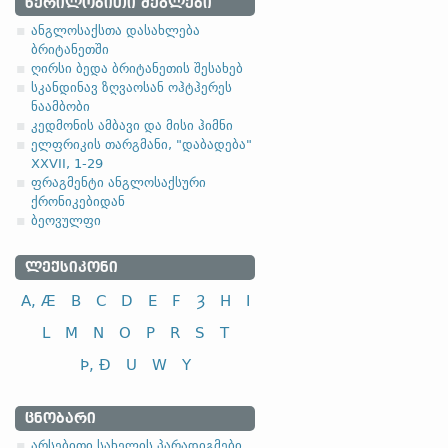
ᲬᲔᲠᲘᲚᲝᲑᲘᲗᲘ ᲫᲔᲒᲚᲔᲑᲘ
com-;
ძვ. ირლ.
con-;
ძვ. 
ანგლოსაქსთა დასახლება
ბრიტანეთში
ღირსი ბედა ბრიტანეთის შესახებ
სკანდინავ ზღვაოსან ოჰტჰერეს
ნაამბობი
კედმონის ამბავი და მისი ჰიმნი
ელფრიკის თარგმანი, "დაბადება"
XXVII, 1-29
ფრაგმენტი ანგლოსაქსური
ქრონიკებიდან
ბეოვულფი
ᲚᲔᲥᲡᲘᲙᲝᲜᲘ
A, Æ
B
C
D
E
F
Ȝ
H
I
L
M
N
O
P
R
S
T
Þ, Ð
U
W
Y
ᲪᲜᲝᲑᲐᲠᲘ
არსებითი სახელის პარადიგმები