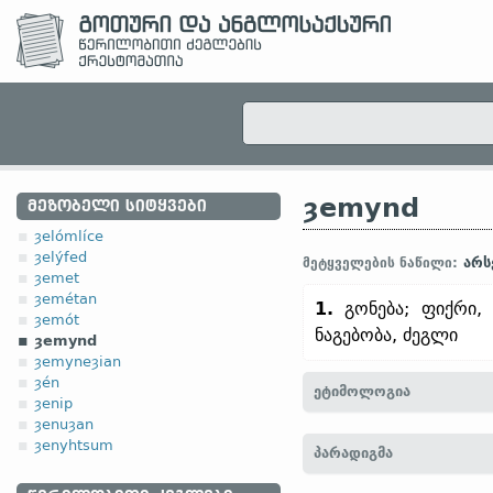
ȝemynd
ᲛᲔᲖᲝᲑᲔᲚᲘ ᲡᲘᲢᲧᲕᲔᲑᲘ
ȝelómlíce
ȝelýfed
არს
მეტყველების ნაწილი:
ȝemet
ȝemétan
1.
გონება; ფიქრი,
ȝemót
ნაგებობა, ძეგლი
ȝemynd
ȝemyneȝian
ȝén
ეტიმოლოგია
ȝenip
ȝenuȝan
[←
ȝe-
პრეფ.
+ mynd
არს
ȝenyhtsum
პარადიგმა