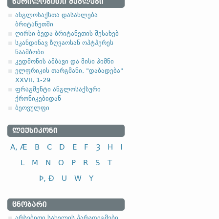
ᲬᲔᲠᲘᲚᲝᲑᲘᲗᲘ ᲫᲔᲒᲚᲔᲑᲘ
1.1.3. (a)
ანგლოსაქსთა დასახლება
ბრიტანეთში
ღირსი ბედა ბრიტანეთის შესახებ
(
ა
) ფუძის მოკლემარცვლი
სკანდინავ ზღვაოსან ოჰტჰერეს
ნაამბობი
კედმონის ამბავი და მისი ჰიმნი
ელფრიკის თარგმანი, "დაბადება"
XXVII, 1-29
ფრაგმენტი ანგლოსაქსური
სახელობითი
ქრონიკებიდან
ნათესაობითი
ბეოვულფი
მიცემითი (მოქმედებითი)
ᲚᲔᲥᲡᲘᲙᲝᲜᲘ
ბრალდებითი
A, Æ
B
C
D
E
F
Ȝ
H
I
*
-a- ფუძიან არსებითებთ
L
M
N
O
P
R
S
T
(
ბ
) ფუძის გრძელმარცვლი
Þ, Ð
U
W
Y
ᲪᲜᲝᲑᲐᲠᲘ
არსებითი სახელის პარადიგმები