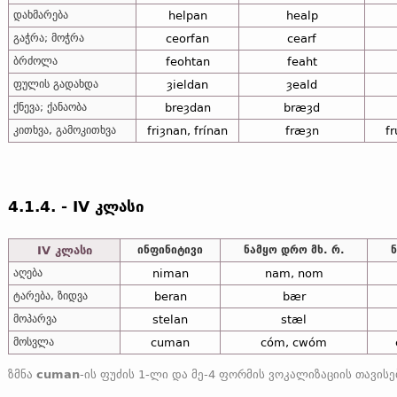
დახმარება
helpan
healp
გაჭრა; მოჭრა
ceorfan
cearf
ბრძოლა
feohtan
feaht
ფულის გადახდა
ȝieldan
ȝeald
ქნევა; ქანაობა
breȝdan
bræȝd
კითხვა, გამოკითხვა
friȝnan, frínan
fræȝn
f
4.1.4. - IV კლასი
IV კლასი
ინფინიტივი
ნამყო დრო მხ. რ.
აღება
niman
nam, nom
ტარება, ზიდვა
beran
bær
მოპარვა
stelan
stæl
მოსვლა
cuman
cóm, cwóm
ზმნა
cuman
-ის ფუძის 1-ლი და მე-4 ფორმის ვოკალიზაციის თავისებურებანი სავარაუდოდ აიხსნება ადრე 