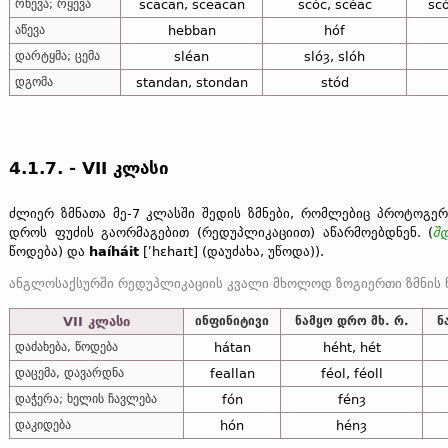
რხევა; რყევა
scacan, sceacan
scóc, scéac
sc
აწევა
hebban
hóf
დარტყმა; ცემა
sléan
slóȝ, slóh
დგომა
standan, stondan
stód
4.1.7. - VII კლასი
ძლიერ ზმნათა მე-7 კლასში შედის ზმნები, რომლებიც პროტოგე
დროს ფუძის გაორმაგებით (რედუპლიკაციით) აწარმოებდნენ. (
შ
წოდება) და
haíháit
[ʹhɛhaɪt] (დაუძახა, უწოდა)).
VII კლასი
ინფინიტივი
ნამყო დრო მხ. რ.
ნ
გარდა ამისა, მე-7 კლასში შედის ზმნები (
fón
,
hón
–
იხ.
ქვემოთ) რომლებშიც ადგილი აქვს ხ
დაძახება, წოდება
hátan
héht, hét
დაცემა, დავარდნა
feallan
féol, féoll
დაჭერა; ხელის ჩავლება
fón
fénȝ
დაკიდება
hón
hénȝ