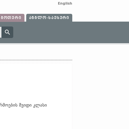
English
ᲒᲝᲗᲣᲠᲘ
ᲐᲜᲒᲚᲝ-ᲡᲐᲥᲡᲣᲠᲘ
რმოების შვიდი კლასი