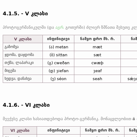
4.1.5. - V კლასი
პროტოგერმანიკულში (და
აგრ.
გოთურში) ძლიერ ზმნათა მეხუთე კლასი ხასიათდებოდა მ
გარდა ამისა,
(ე)
მეხუთე კლასის ანგლოსაქსურ ზმნათა რიცხვში შედის ვარიანტი, რომელიც ხასიათდება ხმოვნის კონტრაქციით (კუმშ
V კლასი
ინფინიტივი
ნამყო დრო მხ. რ.
ნა
გაზომვა
(ა) metan
mæt
ჯდომა, დაჯდომა
(ბ) sittan
sæt
თქმა; ლაპარაკი
(გ) cweðan
cwæþ
მიცემა
(დ) ȝiefan
ȝeaf
ხედვა; დანახვა
(ე) séon
seah
sǽȝo
4.1.6. - VI კლასი
მეექვსე კლასი ხასიათდებოდა პროტო-გერმანიკ. მონაცვლეობით
ă
VI კლასი
ინფინიტივი
ნამყო დრო მხ. რ.
ნამ