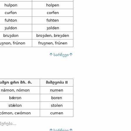
hulpon
holpen
curfon
corfen
fuhton
fohten
ȝuldon
ȝolden
bruȝdon
broȝden, breȝden
ruȝnon, frúnon
fruȝnen, frúnen
სარჩევი
ნამყო დრო მრ. რ.
მიმღეობა II
námon, nómon
numen
bǽron
boren
stǽlon
stolen
cómon, cwómon
cumen
მათში ბგერა
-w-
ს არსებობით (
სარჩევი