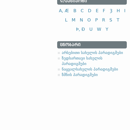
ᲚᲔᲥᲡᲘᲙᲝᲜᲘ
A, Æ
B
C
D
E
F
Ȝ
H
I
L
M
N
O
P
R
S
T
Þ, Ð
U
W
Y
ᲪᲜᲝᲑᲐᲠᲘ
არსებითი სახელის პარადიგმები
ზედსართავი სახელის
პარადიგმები
ნაცვალსახელის პარადიგმები
ზმნის პარადიგმები