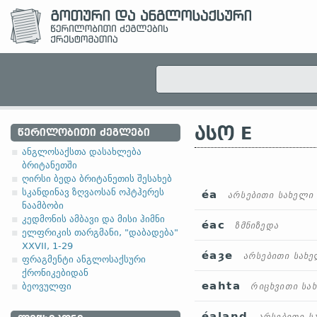
ᲐᲡᲝ E
ᲬᲔᲠᲘᲚᲝᲑᲘᲗᲘ ᲫᲔᲒᲚᲔᲑᲘ
ანგლოსაქსთა დასახლება
ბრიტანეთში
ღირსი ბედა ბრიტანეთის შესახებ
სკანდინავ ზღვაოსან ოჰტჰერეს
éa
არსებითი სახელი
ნაამბობი
კედმონის ამბავი და მისი ჰიმნი
éac
ზმნიზედა
ელფრიკის თარგმანი, "დაბადება"
XXVII, 1-29
éaȝe
არსებითი სახ
ფრაგმენტი ანგლოსაქსური
ქრონიკებიდან
eahta
ბეოვულფი
რიცხვითი სა
éaland