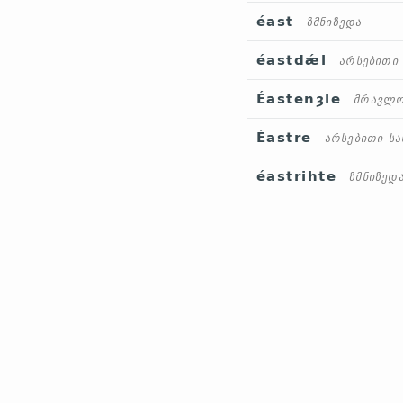
éast
ზმნიზედა
éastdǽl
არსებითი
Éastenȝle
მრავლო
Éastre
არსებითი ს
éastrihte
ზმნიზედ