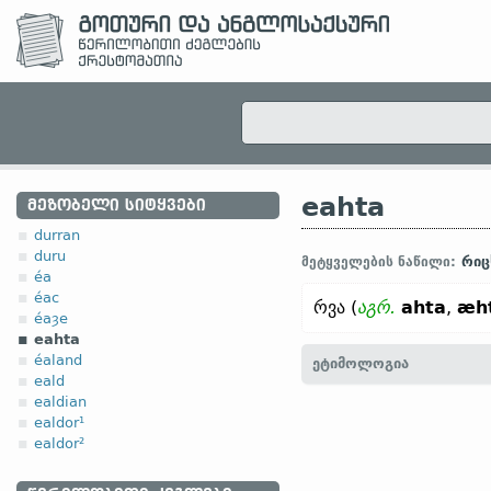
eahta
ᲛᲔᲖᲝᲑᲔᲚᲘ ᲡᲘᲢᲧᲕᲔᲑᲘ
durran
duru
რიც
მეტყველების ნაწილი:
éa
éac
რვა (
აგრ.
ahta
,
æh
éaȝe
eahta
éaland
ეტიმოლოგია
eald
ealdian
[
თანამედრ. ინგლ.
EIGH
ealdor¹
acht;
ძვ. ზემ.-გერმ.
ahto 
ealdor²
შდრ.
სანსკრ.
aṣṭā, aṣṭa
სლავ.
осмь (
რუს.
восемь