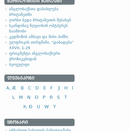
ᲬᲔᲠᲘᲚᲝᲑᲘᲗᲘ ᲫᲔᲒᲚᲔᲑᲘ
ანგლოსაქსთა დასახლება
ბრიტანეთში
ღირსი ბედა ბრიტანეთის შესახებ
სკანდინავ ზღვაოსან ოჰტჰერეს
ნაამბობი
კედმონის ამბავი და მისი ჰიმნი
ელფრიკის თარგმანი, "დაბადება"
XXVII, 1-29
ფრაგმენტი ანგლოსაქსური
ქრონიკებიდან
ბეოვულფი
ᲚᲔᲥᲡᲘᲙᲝᲜᲘ
A, Æ
B
C
D
E
F
Ȝ
H
I
L
M
N
O
P
R
S
T
Þ, Ð
U
W
Y
ᲪᲜᲝᲑᲐᲠᲘ
არსებითი სახელის პარადიგმები