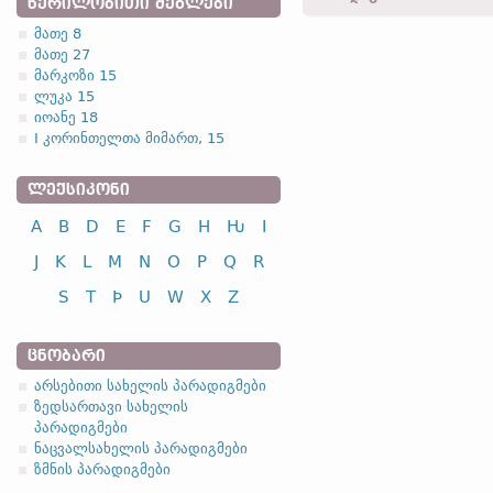
ᲬᲔᲠᲘᲚᲝᲑᲘᲗᲘ ᲫᲔᲒᲚᲔᲑᲘ
მათე 8
მათე 27
1.1.2. (b)
მარკოზი 15
ლუკა 15
(-o- ფუძიანი ტიპის ქვეტიპ
იოანე 18
I კორინთელთა მიმართ, 15
ა
ᲚᲔᲥᲡᲘᲙᲝᲜᲘ
A
B
D
E
F
G
H
Ƕ
I
სახელობითი
J
K
L
M
N
O
P
Q
R
ნათესაობითი
მიცემითი
S
T
Þ
U
W
X
Z
ბრალდებითი
ᲪᲜᲝᲑᲐᲠᲘ
ა
არსებითი სახელის პარადიგმები
ზედსართავი სახელის
პარადიგმები
სახელობითი
ნაცვალსახელის პარადიგმები
ზმნის პარადიგმები
ნათესაობითი