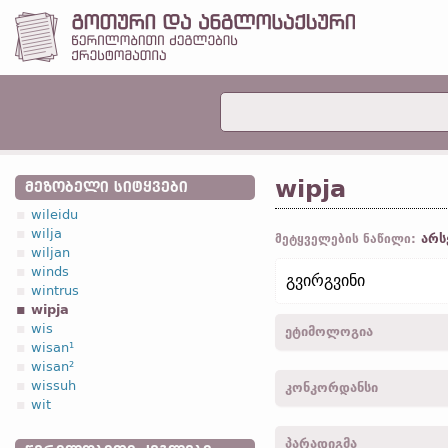
wipja
ᲛᲔᲖᲝᲑᲔᲚᲘ ᲡᲘᲢᲧᲕᲔᲑᲘ
wileidu
wilja
არს
მეტყველების ნაწილი:
wiljan
winds
გვირგვინი
wintrus
wipja
wis
ეტიმოლოგია
wisan¹
wisan²
[←
პროტო-გერმანიკ.
*wip
wissuh
კონკორდანსი
wit
wipja -
ბრალდ.
,
მხ. რ.
-
მ
პარადიგმა