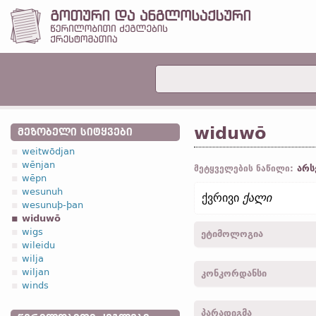
widuwō
ᲛᲔᲖᲝᲑᲔᲚᲘ ᲡᲘᲢᲧᲕᲔᲑᲘ
weitwōdjan
wēnjan
არს
მეტყველების ნაწილი:
wēpn
wesunuh
ქვრივი
ქალი
wesunuþ-þan
widuwō
wigs
ეტიმოლოგია
wileidu
wilja
[←
პროტო-გერმანიკ.
*wi
wiljan
კონკორდანსი
wedwe;
ძვ. საქს.
widow
winds
ევროპ.
ṷeidh-, *ṷidh-;
სა
widuwo, widowo -
სახელ.
vidua;
ძვ. პრუს.
widdewū
პარადიგმა
widuwon -
მიც.
,
მხ. რ.
-
ლ