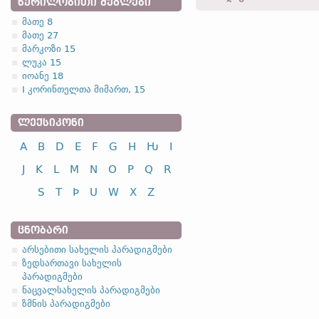
ᲬᲔᲠᲘᲚᲝᲑᲘᲗᲘ ᲫᲔᲒᲚᲔᲑᲘ
widuwons -
სახელ.
,
მრ. რ
მათე 8
widuwono -
ნათ.
,
მრ. რ.
-
მათე 27
1.2.1. -n- ფუძიან
widuwom -
მიც.
,
მრ. რ.
-
კ
მარკოზი 15
ლუკა 15
1.2.1. (a)
იოანე 18
I კორინთელთა მიმართ, 15
არსებითი 
ᲚᲔᲥᲡᲘᲙᲝᲜᲘ
A
B
D
E
F
G
H
Ƕ
I
სახელობითი
J
K
L
M
N
O
P
Q
R
ნათესაობითი
S
T
Þ
U
W
X
Z
მიცემითი
ბრალდებითი
ᲪᲜᲝᲑᲐᲠᲘ
არსებით
არსებითი სახელის პარადიგმები
ზედსართავი სახელის
პარადიგმები
ნაცვალსახელის პარადიგმები
სახელობითი
ზმნის პარადიგმები
ნათესაობითი