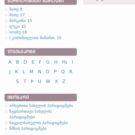
ᲬᲔᲠᲘᲚᲝᲑᲘᲗᲘ ᲫᲔᲒᲚᲔᲑᲘ
მათე 8
მათე 27
1.2.1. -n- ფუძიან
მარკოზი 15
ლუკა 15
1.2.1. (a)
იოანე 18
I კორინთელთა მიმართ, 15
არსებითი 
ᲚᲔᲥᲡᲘᲙᲝᲜᲘ
A
B
D
E
F
G
H
Ƕ
I
სახელობითი
J
K
L
M
N
O
P
Q
R
ნათესაობითი
S
T
Þ
U
W
X
Z
მიცემითი
ბრალდებითი
ᲪᲜᲝᲑᲐᲠᲘ
არსებით
არსებითი სახელის პარადიგმები
ზედსართავი სახელის
პარადიგმები
ნაცვალსახელის პარადიგმები
სახელობითი
ზმნის პარადიგმები
ნათესაობითი