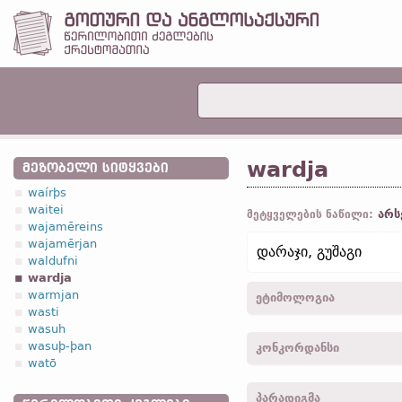
wardja
ᲛᲔᲖᲝᲑᲔᲚᲘ ᲡᲘᲢᲧᲕᲔᲑᲘ
waírþs
waitei
არს
მეტყველების ნაწილი:
wajamēreins
wajamērjan
დარაჯი, გუშაგი
waldufni
wardja
warmjan
ეტიმოლოგია
wasti
wasuh
[←
პროტო-გერმანიკ.
*wa
wasuþ-þan
კონკორდანსი
მოძვ.
);
ძვ. საქს.
ward;
ძვ.
watō
vörður)]
wardjans -
ბრალდ.
,
მრ. რ
პარადიგმა