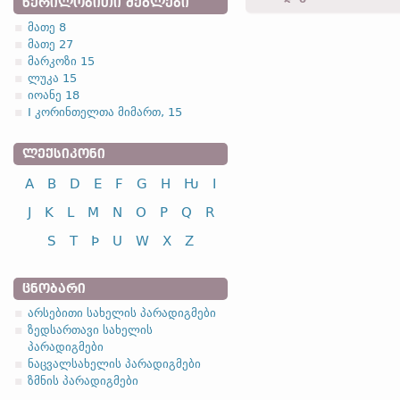
ᲬᲔᲠᲘᲚᲝᲑᲘᲗᲘ ᲫᲔᲒᲚᲔᲑᲘ
ufarassau -
მიც.
,
მხ. რ.
-
მ
მათე 8
ა.შ.
მათე 27
1.1.4. (a)
ufarassu -
ბრალდ.
,
მხ. რ.
მარკოზი 15
ლუკა 15
იოანე 18
I კორინთელთა მიმართ, 15
ᲚᲔᲥᲡᲘᲙᲝᲜᲘ
სახელობითი
A
B
D
E
F
G
H
Ƕ
I
ნათესაობითი
მიცემითი
J
K
L
M
N
O
P
Q
R
ბრალდებითი
S
T
Þ
U
W
X
Z
წოდებითი
ᲪᲜᲝᲑᲐᲠᲘ
ა
არსებითი სახელის პარადიგმები
ზედსართავი სახელის
პარადიგმები
სახელობითი
ნაცვალსახელის პარადიგმები
ნათესაობითი
ზმნის პარადიგმები