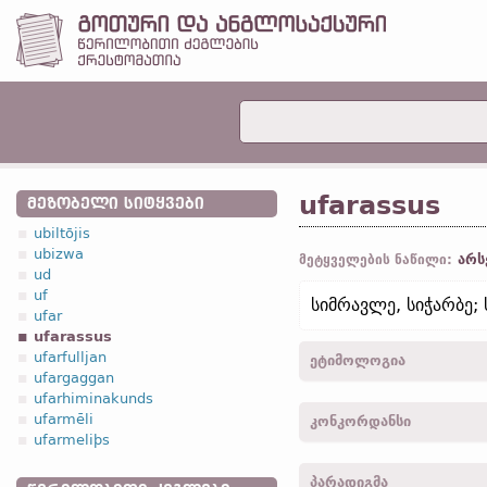
ufarassus
ᲛᲔᲖᲝᲑᲔᲚᲘ ᲡᲘᲢᲧᲕᲔᲑᲘ
ubiltōjis
ubizwa
არს
მეტყველების ნაწილი:
ud
uf
სიმრავლე, სიჭარბე; 
ufar
ufarassus
ufarfulljan
ეტიმოლოგია
ufargaggan
ufarhiminakunds
[←
ufar
წინდ.
+ -assu
სუფ
ufarmēli
კონკორდანსი
ufarmeliþs
ufarassus -
სახელ.
,
მხ. რ.
პარადიგმა
ufarassaus -
ნათ.
,
მხ. რ.