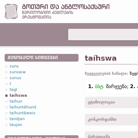
taíhswa
ᲛᲔᲖᲝᲑᲔᲚᲘ ᲡᲘᲢᲧᲕᲔᲑᲘ
suns
sunsaiw
ზედ
მეტყველების ნაწილი:
sunus
t
1.
სსტ.
მარჯვენა;
2.
tagl
taíhswa
taíhun
ეტიმოლოგია
taíhuntēhund
taíhuntēweis
[←
პროტო-გერმანიკ.
*te
tandjan
კონკორდანსი
ევროპ.
*deks-;
სანსკრ.
d
taujan
„მარჯვენა; მარჯვე, მოხ
taihswai -
მიც.
,
მხ. რ.
-
მა
„მარჯვენა“;
ლიტვ.
dẽši
პარადიგმა
taihswo -
სახელ.
,
ბრალდ