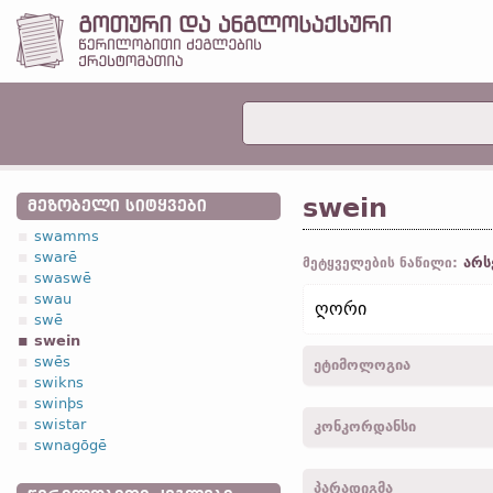
swein
ᲛᲔᲖᲝᲑᲔᲚᲘ ᲡᲘᲢᲧᲕᲔᲑᲘ
swamms
swarē
არს
მეტყველების ნაწილი:
swaswē
swau
ღორი
swē
swein
swēs
ეტიმოლოგია
swikns
swinþs
[←
პროტო-გერმანიკ.
*sw
swistar
კონკორდანსი
ჰოლ.
zwijn;
ძვ. ზემ.-გერმ
swnagōgē
ὔινος „ღორისა“;
ლათ.
su
sweina -
სახელ.
,
ბრალდ.
*seu-„ღორი“]
პარადიგმა
sweine -
ნათ.
,
მრ. რ.
-
მათ