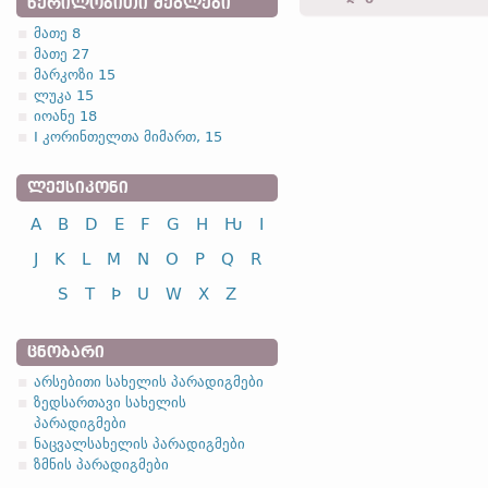
ᲬᲔᲠᲘᲚᲝᲑᲘᲗᲘ ᲫᲔᲒᲚᲔᲑᲘ
მათე 8
მათე 27
1.1.1. (a)
მარკოზი 15
ლუკა 15
იოანე 18
I კორინთელთა მიმართ, 15
ᲚᲔᲥᲡᲘᲙᲝᲜᲘ
სახელობითი
A
B
D
E
F
G
H
Ƕ
I
ნათესაობითი
მიცემითი
J
K
L
M
N
O
P
Q
R
ბრალდებითი
S
T
Þ
U
W
X
Z
წოდებითი
ᲪᲜᲝᲑᲐᲠᲘ
არსებითი სახელის პარადიგმები
ზედსართავი სახელის
პარადიგმები
სახელობითი
ნაცვალსახელის პარადიგმები
ნათესაობითი
ზმნის პარადიგმები