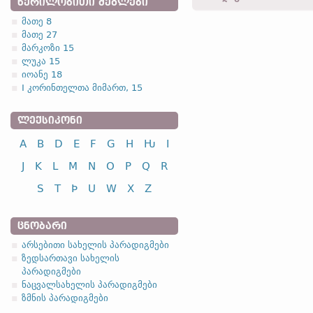
ᲬᲔᲠᲘᲚᲝᲑᲘᲗᲘ ᲫᲔᲒᲚᲔᲑᲘ
მათე 8
მათე 27
1.1.1. (a)
მარკოზი 15
ლუკა 15
იოანე 18
I კორინთელთა მიმართ, 15
ᲚᲔᲥᲡᲘᲙᲝᲜᲘ
სახელობითი
A
B
D
E
F
G
H
Ƕ
I
ნათესაობითი
მიცემითი
J
K
L
M
N
O
P
Q
R
ბრალდებითი
S
T
Þ
U
W
X
Z
წოდებითი
ᲪᲜᲝᲑᲐᲠᲘ
არსებითი სახელის პარადიგმები
ზედსართავი სახელის
პარადიგმები
სახელობითი
ნაცვალსახელის პარადიგმები
ნათესაობითი
ზმნის პარადიგმები