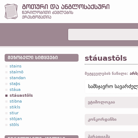
stáuastōls
ᲛᲔᲖᲝᲑᲔᲚᲘ ᲡᲘᲢᲧᲕᲔᲑᲘ
stains
staírnō
არს
მეტყველების ნაწილი:
standan
staþs
სამსჯავრო სავარძელ
stáua
stáuastōls
stibna
ეტიმოლოგია
stikls
stiur
[← stáua
არსებ.
მამრ.
-n-
stōjan
კონკორდანსი
stōls
stauastola -
მიც.
,
მხ. რ.
-
პარადიგმა