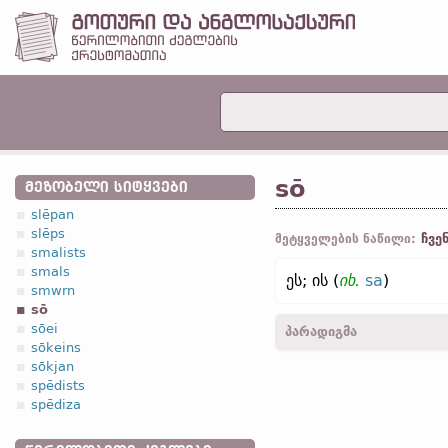
sō
ᲛᲔᲖᲝᲑᲔᲚᲘ ᲡᲘᲢᲧᲕᲔᲑᲘ
slēpan
slēps
ჩვენ
მეტყველების ნაწილი:
smalists
smals
ეს; ის (
იხ.
sa
)
smwrn
sō
sōei
პარადიგმა
sōkeins
sōkjan
3.2. ჩვენებითი
spēdists
spēdiza