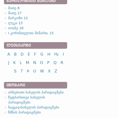
ᲬᲔᲠᲘᲚᲝᲑᲘᲗᲘ ᲫᲔᲒᲚᲔᲑᲘ
სახელობითი
მათე 8
ნათესაობითი
მათე 27
მიცემითი
მარკოზი 15
ლუკა 15
ბრალდებითი
იოანე 18
მოქმედებითი
I კორინთელთა მიმართ, 15
ᲚᲔᲥᲡᲘᲙᲝᲜᲘ
სახელობითი
A
B
D
E
F
G
H
Ƕ
I
ნათესაობითი
J
K
L
M
N
O
P
Q
R
მიცემითი
S
T
Þ
U
W
X
Z
ბრალდებითი
ᲪᲜᲝᲑᲐᲠᲘ
არსებითი სახელის პარადიგმები
ზედსართავი სახელის
პარადიგმები
ნაცვალსახელის პარადიგმები
ზმნის პარადიგმები