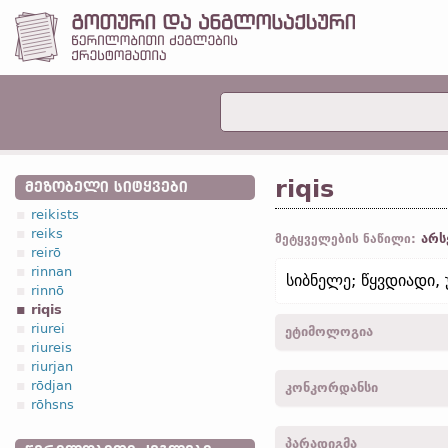
riqis
ᲛᲔᲖᲝᲑᲔᲚᲘ ᲡᲘᲢᲧᲕᲔᲑᲘ
reikists
reiks
არს
მეტყველების ნაწილი:
reirō
rinnan
სიბნელე; წყვდიადი, 
rinnō
riqis
riurei
ეტიმოლოგია
riureis
riurjan
[←
პროტო-გერმანიკ.
*rek
rōdjan
კონკორდანსი
*reg-;
სანსკრ.
raja- „ნი
rōhsns
„წყვდიადი, სიბნელე“]
riqis, riqiz -
სახელ.
,
ბრა
პარადიგმა
ეფეს.
V, 8