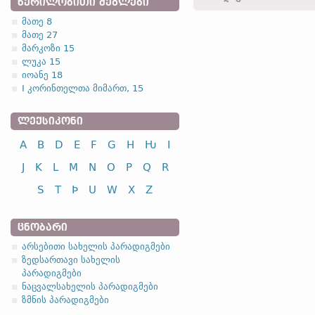
ᲬᲔᲠᲘᲚᲝᲑᲘᲗᲘ ᲫᲔᲒᲚᲔᲑᲘ
riqizis -
ნათ.
,
მხ. რ.
-
რომ.
მათე 8
riqiza -
მიც.
,
მხ. რ.
-
მათ.
X
მათე 27
1.1.1. (a)
ur-riqiza = us-
წინდ.
(
იხ.
u
მარკოზი 15
ლუკა 15
იოანე 18
I კორინთელთა მიმართ, 15
ᲚᲔᲥᲡᲘᲙᲝᲜᲘ
სახელობითი
A
B
D
E
F
G
H
Ƕ
I
ნათესაობითი
მიცემითი
J
K
L
M
N
O
P
Q
R
ბრალდებითი
S
T
Þ
U
W
X
Z
წოდებითი
ᲪᲜᲝᲑᲐᲠᲘ
არსებითი სახელის პარადიგმები
ზედსართავი სახელის
პარადიგმები
სახელობითი
ნაცვალსახელის პარადიგმები
ნათესაობითი
ზმნის პარადიგმები