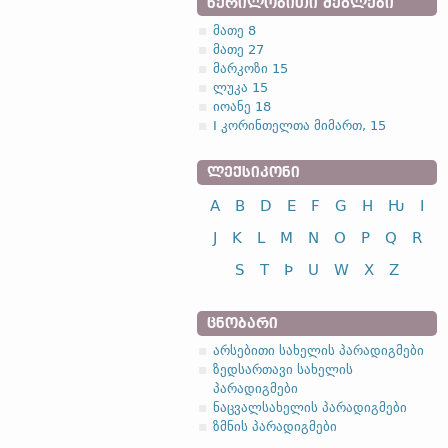
ᲬᲔᲠᲘᲚᲝᲑᲘᲗᲘ ᲫᲔᲒᲚᲔᲑᲘ
მათე 8
მათე 27
მარკოზი 15
ლუკა 15
იოანე 18
I კორინთელთა მიმართ, 15
ᲚᲔᲥᲡᲘᲙᲝᲜᲘ
A
B
D
E
F
G
H
Ƕ
I
J
K
L
M
N
O
P
Q
R
S
T
Þ
U
W
X
Z
ᲪᲜᲝᲑᲐᲠᲘ
არსებითი სახელის პარადიგმები
ზედსართავი სახელის
პარადიგმები
ნაცვალსახელის პარადიგმები
ზმნის პარადიგმები