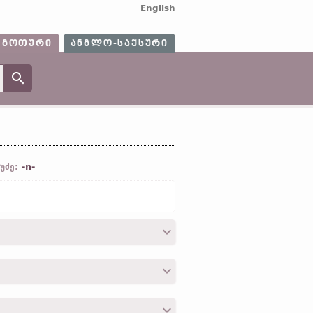
English
ᲒᲝᲗᲣᲠᲘ
ᲐᲜᲒᲚᲝ-ᲡᲐᲥᲡᲣᲠᲘ
-n-
უძე:
 ინგლ.
psalm);
ჰოლ.
psalm;
ძვ. ზემ.-
ანამედრ.
ისლ.
sálmur)]