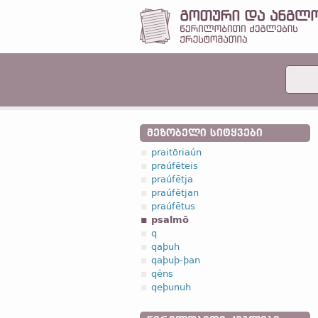
ᲛᲔᲖᲝᲑᲔᲚᲘ ᲡᲘᲢᲧᲕᲔᲑᲘ
praitōriaún
praúfēteis
praúfētja
praúfētjan
praúfētus
psalmō
q
qaþuh
qaþuþ-þan
qēns
qeþunuh