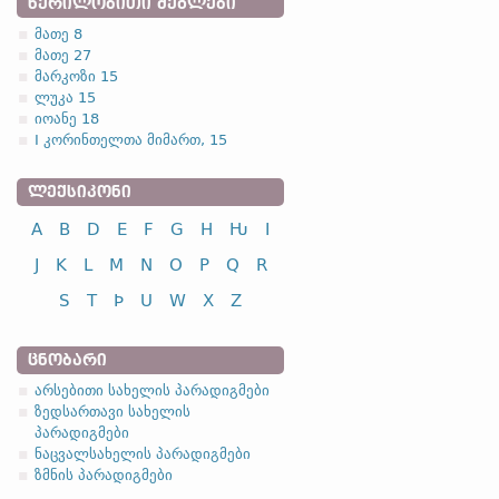
ᲬᲔᲠᲘᲚᲝᲑᲘᲗᲘ ᲫᲔᲒᲚᲔᲑᲘ
მათე 8
მათე 27
მარკოზი 15
ლუკა 15
იოანე 18
I კორინთელთა მიმართ, 15
ᲚᲔᲥᲡᲘᲙᲝᲜᲘ
A
B
D
E
F
G
H
Ƕ
I
J
K
L
M
N
O
P
Q
R
S
T
Þ
U
W
X
Z
ᲪᲜᲝᲑᲐᲠᲘ
არსებითი სახელის პარადიგმები
ზედსართავი სახელის
პარადიგმები
ნაცვალსახელის პარადიგმები
ზმნის პარადიგმები