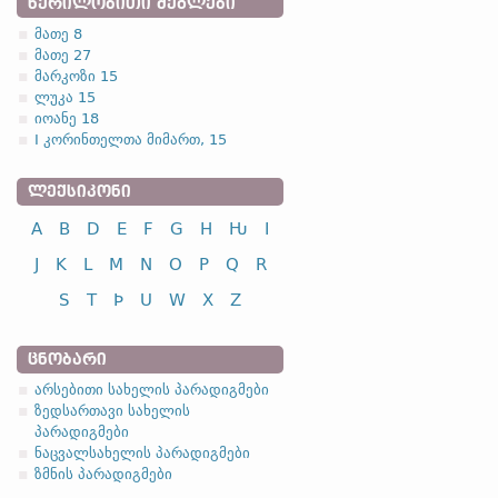
ᲬᲔᲠᲘᲚᲝᲑᲘᲗᲘ ᲫᲔᲒᲚᲔᲑᲘ
მათე 8
მათე 27
მარკოზი 15
ლუკა 15
იოანე 18
I კორინთელთა მიმართ, 15
ᲚᲔᲥᲡᲘᲙᲝᲜᲘ
A
B
D
E
F
G
H
Ƕ
I
J
K
L
M
N
O
P
Q
R
S
T
Þ
U
W
X
Z
ᲪᲜᲝᲑᲐᲠᲘ
არსებითი სახელის პარადიგმები
ზედსართავი სახელის
პარადიგმები
ნაცვალსახელის პარადიგმები
ზმნის პარადიგმები