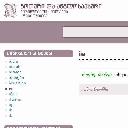
ie
ᲛᲔᲖᲝᲑᲔᲚᲘ ᲡᲘᲢᲧᲕᲔᲑᲘ
iddja
iddjuh
idreiga
რიცხვ. მნიშვნ.
თხუთმ
idreigōn
idweitjan
ie
კონკორდანსი
Iēsus
iftuma
კალენდ.
(15 ნოემბერი)
ig
ih
ik