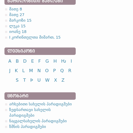
ᲬᲔᲠᲘᲚᲝᲑᲘᲗᲘ ᲫᲔᲒᲚᲔᲑᲘ
მათე 8
მათე 27
მარკოზი 15
ლუკა 15
იოანე 18
I კორინთელთა მიმართ, 15
ᲚᲔᲥᲡᲘᲙᲝᲜᲘ
A
B
D
E
F
G
H
Ƕ
I
J
K
L
M
N
O
P
Q
R
S
T
Þ
U
W
X
Z
ᲪᲜᲝᲑᲐᲠᲘ
არსებითი სახელის პარადიგმები
ზედსართავი სახელის
პარადიგმები
ნაცვალსახელის პარადიგმები
ზმნის პარადიგმები